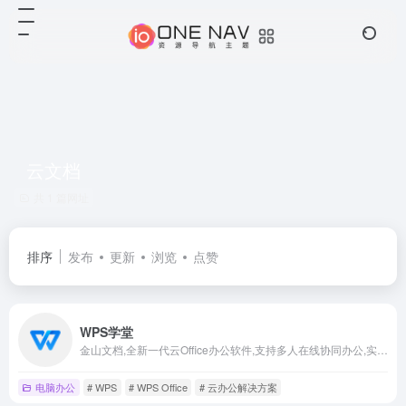
云文档
共 1 篇网址
排序
发布
更新
浏览
点赞
WPS学堂
金山文档,全新一代云Office办公软件,支持多人在线协同办公,实时协作，并设置文档访问、编辑权限。独有内容级安全，全程留痕可追溯.PC/移动双端覆盖,随时随地在线协同办公,在线文档即写即存统一管理,高效共享文档、表格。
电脑办公
# WPS
# WPS Office
# 云办公解决方案