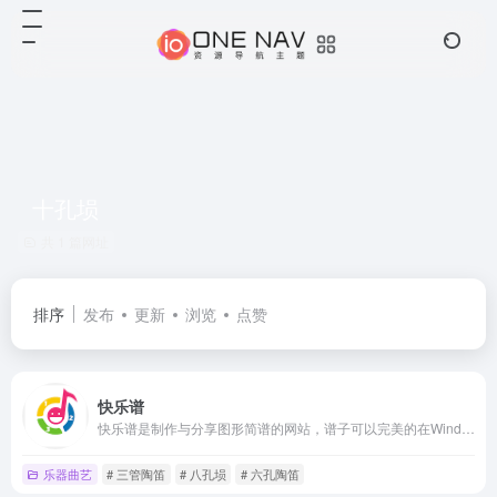
十孔埙
共 1 篇网址
排序
发布
更新
浏览
点赞
快乐谱
快乐谱是制作与分享图形简谱的网站，谱子可以完美的在Windows、Mac、iPad、iPhone、安卓手机等设备上全屏展示。收录的谱子有1000多首，支持的乐器有：六孔陶笛、十二孔陶笛、三管陶笛、八孔埙、十孔埙、洞箫、葫芦丝、古筝。
乐器曲艺
# 三管陶笛
# 八孔埙
# 六孔陶笛