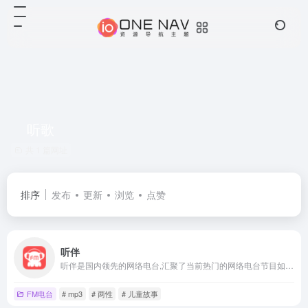
听歌
共 1 篇网址
排序
发布
更新
浏览
点赞
听伴
听伴是国内领先的网络电台,汇聚了当前热门的网络电台节目如;音乐,相声,评书,脱口秀,鬼故事,广播剧等高质量音频节目。移动互联网的个性化手机电台,热门音频节目在线收听首选！
FM电台
# mp3
# 两性
# 儿童故事