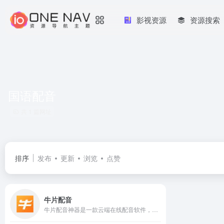
影视资源
资源搜索
国语配音
共 1 篇网址
排序
发布
更新
浏览
点赞
牛片配音
牛片配音神器是一款云端在线配音软件，将文字转成语音的ai智能配音工具，广泛用于短视频电影解说配音、课件绘本、促销广告、有声书朗读，语音合成后可直接下载mp3音频文件。平台还提供专业广告真人配音服务，为宣传片、专题片、纪录片提供影视视频配音服务！