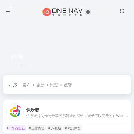
图谱
共 1 篇网址
排序
发布
更新
浏览
点赞
快乐谱
快乐谱是制作与分享图形简谱的网站，谱子可以完美的在Windows、Mac、iPad、iPhone、安卓手机等设备上全屏展示。收录的谱子有1000多首，支持的乐器有：六孔陶笛、十二孔陶笛、三管陶笛、八孔埙、十孔埙、洞箫、葫芦丝、古筝。
乐器曲艺
# 三管陶笛
# 八孔埙
# 六孔陶笛