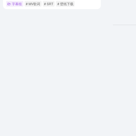
字幕组
# MV歌词
# SRT
# 壁纸下载