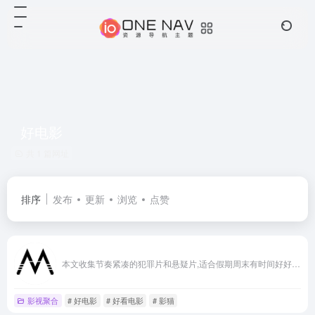
好电影
共 1 篇网址
排序
发布
更新
浏览
点赞
本文收集节奏紧凑的犯罪片和悬疑片,适合假期周末有时间好好享受电影时候观看,记得提前上厕所。
影视聚合
# 好电影
# 好看电影
# 影猫