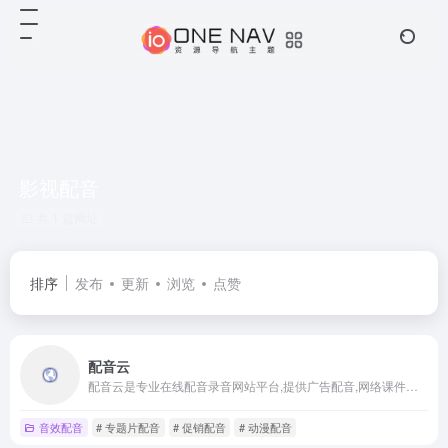
影视配音
共 1 篇网址
排序
发布
更新
浏览
点赞
配音云
配音云是专业在线配音录音网站平台,提供广告配音,网络课件配音,游戏人物配音,动画角色配音,外语配音招聘,英语配音,纪录片配音,专题片配音,宣传片配音,APP,短视频,抖音,促销配音,影视剧视频配音服务等,和配音软件相比,中国配音员制作的配音价格优惠效果更佳,目前国内知名的配音公司有传媒配音网,深度配音,配音阁,朗诵配音网
音效配音
# 专题片配音
# 促销配音
# 动漫配音