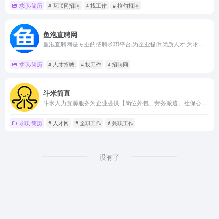
求职·简历
# 互联网招聘
# 找工作
# 拉勾招聘
鱼泡直聘网
鱼泡直聘网是专业的招聘求职平台,为企业提供优质人才,为求职者提供海量高薪职位,覆盖建筑装修、工厂制造、物流运输、生活服务、机械司机、餐饮酒旅等行业，找工作上鱼泡直聘网，老板直招！
求职·简历
# 人才招聘
# 找工作
# 招聘网
斗米简直
斗米人力资源服务为企业提供【岗位外包、劳务派遣、社保公积金代缴、残保金优化】一站式解决方案，覆盖全国300+城市，服务超10万家企业！专注降低用工成本30%+，支持灵活用工、批量招聘、薪酬代发、合规风险管控，助力企业聚焦核心业务。社保代缴0差错，全流程线上操作，24小时响应，确保用工合规无忧！
求职·简历
# 人才网
# 全职工作
# 兼职工作
没有了