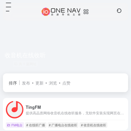
收音机在线收听
共 1 篇网址
排序
发布
更新
浏览
点赞
TingFM
提供高品质网络收音机在线收听服务，无软件安装实现网页在线收听，手机在线收听广播。网站全面汇集整理国内外主流电台流媒体播放地址，方便广大广播爱好者随时随地利用网络收听喜爱的广播电台。TingFM祝您收听愉快！
FM电台
# 在线听广播
# 广播电台在线收听
# 收音机在线收听