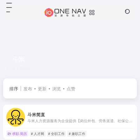
斗米
共 1 篇网址
排序
发布
更新
浏览
点赞
斗米简直
斗米人力资源服务为企业提供【岗位外包、劳务派遣、社保公积金代缴、残保金优化】一站式解决方案，覆盖全国300+城市，服务超10万家企业！专注降低用工成本30%+，支持灵活用工、批量招聘、薪酬代发、合规风险管控，助力企业聚焦核心业务。社保代缴0差错，全流程线上操作，24小时响应，确保用工合规无忧！
求职·简历
# 人才网
# 全职工作
# 兼职工作