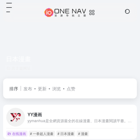
日本漫畫
共 2 篇网址
排序
发布
更新
浏览
点赞
YY漫画
yymanhua是全網資源最全的在線漫畫、日本漫畫閱讀平臺。擁有時下最熱門的日漫作品：鬼滅之刃、一拳超人256、海賊王1151、火影忍者、死神等。超快的更新速度，第一時間為你奉上極致的閱讀體驗。
在线漫画
# 一拳超人漫畫
# 日本漫畫
# 漫畫