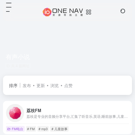
有声小说
共 4 篇网址
排序
发布
更新
浏览
点赞
荔枝FM
荔枝是专业的音频分享平台,汇集了听音乐,英语,睡前故事,儿童故事,有声小说,相声段子,历史人文,有声书等数亿条音频,超过2亿用户选择的网络FM,随时随地，想听就听，你喜爱的音频尽在荔枝。
FM电台
# FM
# mp3
# 儿童故事