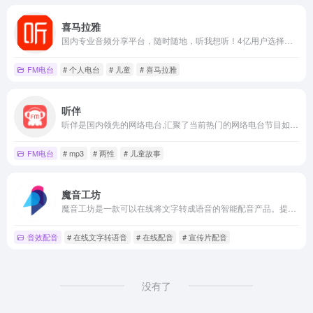
喜马拉雅
国内专业音频分享平台，随时随地，听我想听！4亿用户选择的在线音频平台。马东、郭德纲、吴晓波等20多万大咖入驻，1亿多条原创有声内容覆盖有声书、儿童、相声评书、财经新闻、音乐等328类。
FM电台
# 个人电台
# 儿童
# 喜马拉雅
听伴
听伴是国内领先的网络电台,汇聚了当前热门的网络电台节目如;音乐,相声,评书,脱口秀,鬼故事,广播剧等高质量音频节目。移动互联网的个性化手机电台,热门音频节目在线收听首选！
FM电台
# mp3
# 两性
# 儿童故事
魔音工坊
魔音工坊是一款可以在线将文字转成语音的智能配音产品。提供不同性别、不同口音的真人声音，在你输入文字后直接配音。你可快速对短视频等需要配音的内容进行配音。是一款功能强大AI语音合成神器。
音效配音
# 在线文字转语音
# 在线配音
# 宣传片配音
没有了