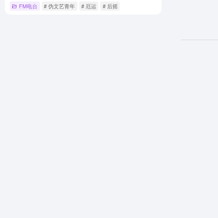
FM电台
# 伪文艺青年
# 厄运
# 后摇