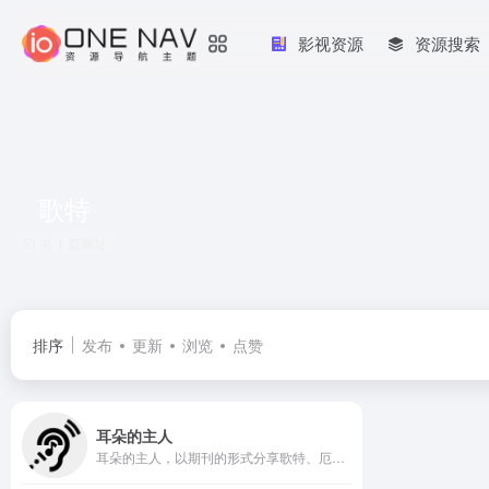
影视资源
资源搜索
歌特
共 1 篇网址
排序
发布
更新
浏览
点赞
耳朵的主人
耳朵的主人，以期刊的形式分享歌特、厄运、朋克、流行、后摇、重金属等小众风格音乐的电台博客，庆幸我还有耳朵，还可以是耳朵的主人。