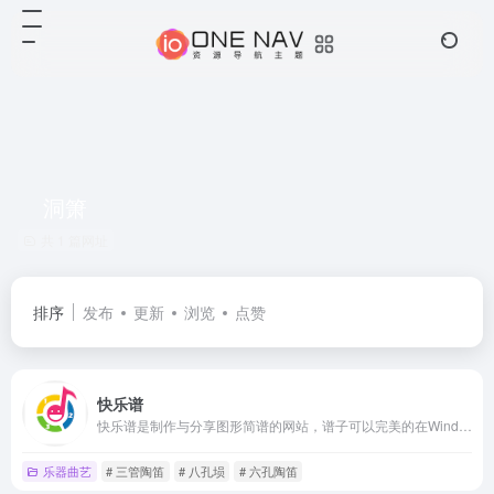
洞箫
共 1 篇网址
排序
发布
更新
浏览
点赞
快乐谱
快乐谱是制作与分享图形简谱的网站，谱子可以完美的在Windows、Mac、iPad、iPhone、安卓手机等设备上全屏展示。收录的谱子有1000多首，支持的乐器有：六孔陶笛、十二孔陶笛、三管陶笛、八孔埙、十孔埙、洞箫、葫芦丝、古筝。
乐器曲艺
# 三管陶笛
# 八孔埙
# 六孔陶笛