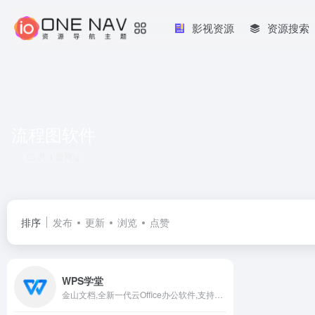
影视资源
资源搜索
流程图软件
共 1 篇网址
排序
发布
更新
浏览
点赞
WPS学堂
金山文档,全新一代云Office办公软件,支持多人在线协同办公,实时协作，并设置文档访问、编辑权限。独有内容级安全，全程留痕可追溯.PC/移动双端覆盖,随时随地在线协同办公,在线文档即写即存统一管理,高效共享文档、表格。