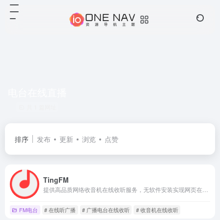
电台在线直播
共 1 篇网址
排序
发布
更新
浏览
点赞
TingFM
提供高品质网络收音机在线收听服务，无软件安装实现网页在线收听，手机在线收听广播。网站全面汇集整理国内外主流电台流媒体播放地址，方便广大广播爱好者随时随地利用网络收听喜爱的广播电台。TingFM祝您收听愉快！
FM电台
# 在线听广播
# 广播电台在线收听
# 收音机在线收听