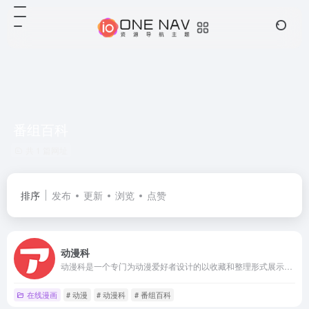
番组百科
共 1 篇网址
排序
发布
更新
浏览
点赞
动漫科
动漫科是一个专门为动漫爱好者设计的以收藏和整理形式展示的网站，站内有每部动画的详细信息以及截图/视频预览等功能。————欢迎使用番组百科之动漫科！
在线漫画
# 动漫
# 动漫科
# 番组百科