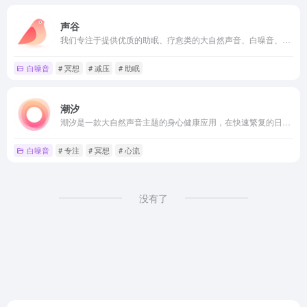
声谷
我们专注于提供优质的助眠、疗愈类的大自然声音、白噪音、音乐服务。国内优质的白噪音网站，声谷独立录音师，从事大自然声音录制超过10年。
白噪音
# 冥想
# 减压
# 助眠
潮汐
潮汐是一款大自然声音主题的身心健康应用，在快速繁复的日常生活中，帮你保持专注、减压放松、睡得更好。通过我们提供的自然声音场景，配合「专注」与「睡眠」两大功能模块，从快节奏的当下抽离，进入另一个平和安静的时空——减少焦虑与压力、保持专注不分心、获得更好的睡眠。
白噪音
# 专注
# 冥想
# 心流
没有了