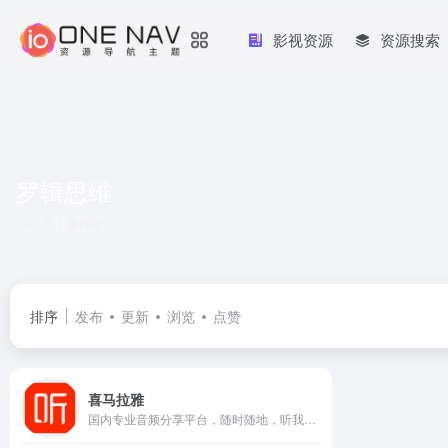
影视资源
资源搜索
罗辑思维
共 1 篇网址
排序
发布
更新
浏览
点赞
喜马拉雅
国内专业音频分享平台，随时随地，听我想听！4亿用户选择的在线音频平台。马东、郭德纲、吴晓波等20多万大咖入驻，1亿多条原创有声内容覆盖有声书、儿童、相声评书、财经新闻、音乐等328类。