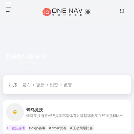
英雄联盟lol赛事
共 1 篇网址
排序
发布
更新
浏览
点赞
蜂鸟竞技
蜂鸟竞技电竞APP提供高清体育足球篮球电竞在线视频和比分直播、数据统计、比赛赛程资讯等。比分数据涵盖世界杯、英超、西甲、中超、欧冠、NBA、英雄联盟LPL、DOTA2 TI、王者荣耀KPL、CSGO Major等赛事。
竞技直播
# csgo赛事
# dota2比赛
# 王者荣耀比赛