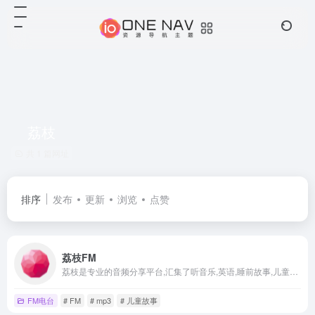
荔枝
共 1 篇网址
排序
发布
更新
浏览
点赞
荔枝FM
荔枝是专业的音频分享平台,汇集了听音乐,英语,睡前故事,儿童故事,有声小说,相声段子,历史人文,有声书等数亿条音频,超过2亿用户选择的网络FM,随时随地，想听就听，你喜爱的音频尽在荔枝。
FM电台
# FM
# mp3
# 儿童故事