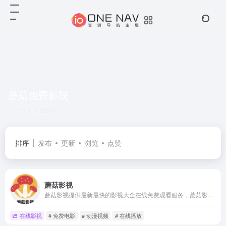
蘑菇免费影院
共 1 篇网址
排序
发布
更新
浏览
点赞
蘑菇影视
蘑菇影视提供最新最快的影视大全在线免费观看服务，蘑菇影视每天第一时间更新，蘑菇影院无需开通VIP就能在线观看高清影视！
在线影视
# 免费电影
# 动漫视频
# 在线播放