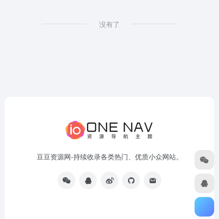
没有了
豆豆资源网-持续收录各类热门、优质小众网站。