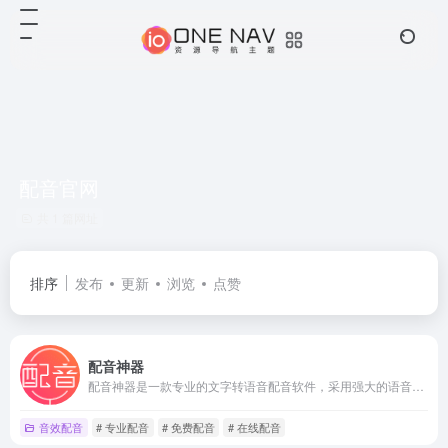
配音官网
共 1 篇网址
排序
发布
更新
浏览
点赞
配音神器
配音神器是一款专业的文字转语音配音软件，采用强大的语音合成技术，打造简单高效的配音服务平台。100多位智能主播，支持男/女声、童声、特色情绪声音、外语/方言等，适用于：短视频自媒体配音、广告宣传配音、影视解说配音、游戏解说配音、教师微课配音、企业宣传片配音、站台播报、地摊商场叫卖配音等，为您提供全方位的配音服务。
音效配音
# 专业配音
# 免费配音
# 在线配音