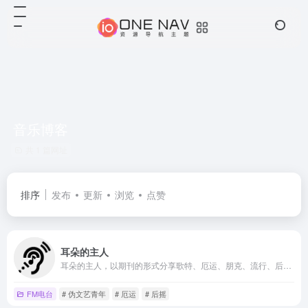
音乐博客
共 1 篇网址
排序
发布
更新
浏览
点赞
耳朵的主人
耳朵的主人，以期刊的形式分享歌特、厄运、朋克、流行、后摇、重金属等小众风格音乐的电台博客，庆幸我还有耳朵，还可以是耳朵的主人。
FM电台
# 伪文艺青年
# 厄运
# 后摇