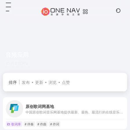
音频应用
共 2 篇网址
排序
发布
更新
浏览
点赞
原创歌词网基地
中国原创歌词音乐网基地提供最新、最热、最流行的在线音乐网-致力于打造最专业的歌曲大全,原创音乐,原创歌曲,原创歌词,填词,写歌词,作曲,编曲,伴奏,诗词,翻唱网,midi,录音,音频,乐器,吉他,伴奏网,歌词找歌名,歌词搜索歌曲等原创歌词音乐网站！
歌词库
# 伴奏
# 作曲
# 作词