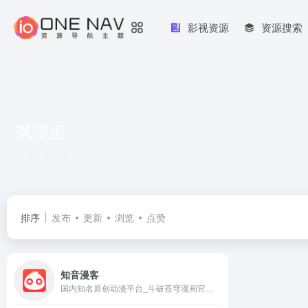
影视资源
资源搜索
飒漫画
共 1 篇网址
排序
发布
更新
浏览
点赞
知音漫客
国内知名原创动漫平台_斗破苍穹漫画官网_知音漫客网