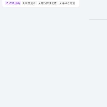
在线漫画
# 哑舍漫画
# 寻找前世之旅
# 斗破苍穹漫画