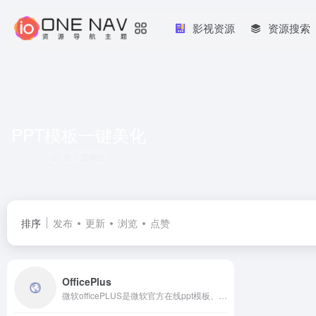
影视资源
资源搜索
PPT模板一键美化
共 1 篇网址
排序
发布
更新
浏览
点赞
OfficePlus
微软officePLUS是微软官方在线ppt模板、插件网站，提供各类PPT模板、PPT模板免费下载、PPT素材、求职简历PPT、教学课件PPT、营销策划PPT、PPT模板页、PPT关系图、PPT图表