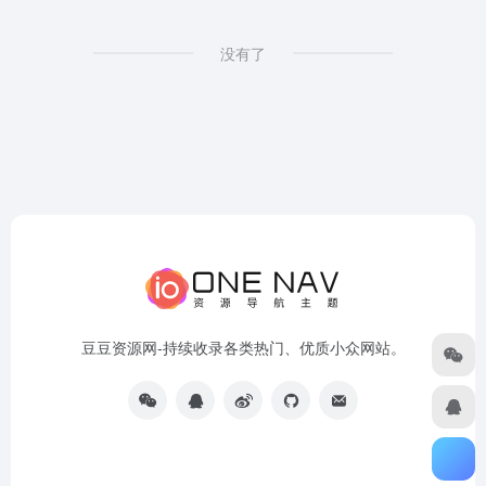
没有了
豆豆资源网-持续收录各类热门、优质小众网站。