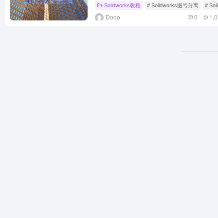
Solidworks教程
# Solidworks图号分离
# So
Dodo
0
1,