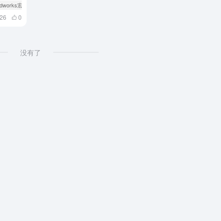
lidworks宏
# Solidworks宏使用方法
026
0
没有了