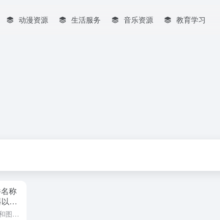
动漫资源
生活服务
音乐资源
教育学习
件名称
器以及
利用Solidworks宏功能，一键将文件名称和图号分离，并自动填入到属性管理器中，实现文件名称-属性管理器-工程图的快速自动同步。