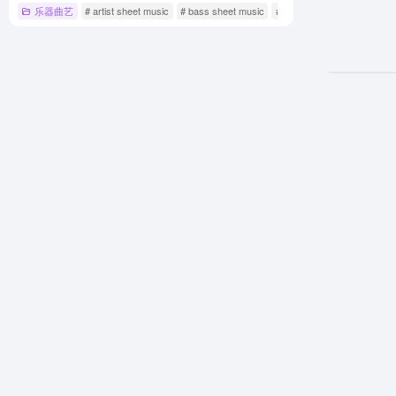
乐器曲艺
# artist sheet music
# bass sheet music
# cello