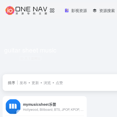
影视资源
资源搜索
guitar sheet music
共 1 篇网址
排序
发布
更新
浏览
点赞
mymusicsheet乐普
Hollywood, Billboard, BTS, JPOP, KPOP, 2 dollars sheet music, Piano sheet music, Guitar sheet music