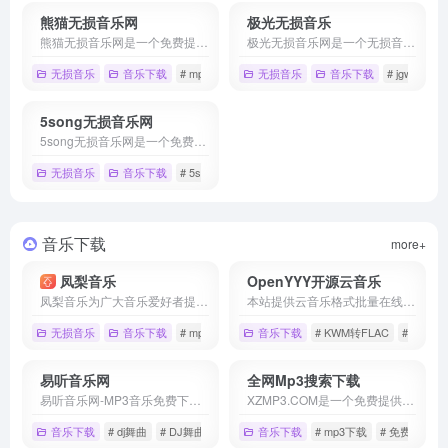
熊猫无损音乐网
极光无损音乐
熊猫无损音乐网是一个免费提供全网无损音乐及mp3歌曲免费下载网站,为广大音乐爱好者提供音乐交流及资源分享平台。
极光无损音乐网是一个无损音乐下载，mp3音乐免费下载,mp3音乐免费音乐下载的网站,抖音热门音乐下载，为广大爱好音乐者提供免费音乐素材交流分享的平台。
无损音乐
音乐下载
# mp3歌曲免费下载
无损音乐
# 无损音乐下载
音乐下载
# 歌曲免费下
# jgwav.com
5song无损音乐网
5song无损音乐网是一个免费提供全网无损音乐及mp3歌曲免费下载网站,为广大音乐爱好者提供音乐资源分享平台。
无损音乐
音乐下载
# 5song无损音乐网
# mp3免费下载
# 无损音乐下
音乐下载
more+
凤梨音乐
OpenYYY开源云音乐
凤梨音乐为广大音乐爱好者提供高音质无损音乐资源的一个音乐分享平台
本站提供云音乐格式批量在线转换，浏览器本地转换，无需上传，可将NCM批量在线转换为MP3, NCM批量在线转换为FLAC, QMC批量在线转换为MP3, UC批量在线转换为MP3, UC批量在线转换为FLAC, KWM批量在线转换为MP3, KWM批量在线转换为FLAC, XM批量在线转换为MP3, XM批量在线转换为WAV, XM批量在线转换为FLAC, XM批量在线转换为M4A, TM0批量在线转换为MP3, TM3批量在线转换为MP3, QMC3批量在线转换为MP3, QMC2批量在线转换为OGG, QMC0批量在线转换为MP3, QMCFLAC批量在线转换为FLAC, QMCOGG批量在线转换为OGG, TKM批量在线转换为M4A, BKCMP3批量在线转换为MP3, BKCM4A批量在线转换为M4A, BKCFLAC批量在线转换为FLAC, BKCWAV批量在线转换为WAV, BKCAPE批量在线转换为APE, BKCOGG批量在线转换为OGG, BKCWMA批量在线转换为WMA, MGGL批量在线转换为OGG, MFLAC批量在线转换为FLAC, MFLAC0批量在线转换为FLAC, MGG批量在线转换为OGG, MGG1批量在线转换为OGG, MGG0批量在线转换为OGG, 666C6163批量在线转换为FLAC, 6D7033批量在线转换为MP3, 6F6767批量在线转换为OGG, 6D3461批量在线转换为M4A, 776176批量在线转换为WAV, TM2批量在线转换为M4A, TM6批量在线转换为M4A, CACHE批量在线转换为MP3, VPR批量在线转换为MP3, KGM批量在线转换为MP3, KGMA批量在线转换为MP3，支持预览、下载等功能
无损音乐
音乐下载
# mp3免费下载
音乐下载
# 凤梨音乐
# KWM转FLAC
# 无损音乐下载
# KWM转
易听音乐网
全网Mp3搜索下载
易听音乐网-MP3音乐免费下载，MP4下载,歌词大全，流行音乐，网络新歌海量音乐在线试听，新歌热歌在线首发，高品质无损音乐试听、海量无损曲库、正版音乐下载、空间背景音乐设置、MV观看等，是互联网音乐播放和下载的优选
XZMP3.COM是一个免费提供音乐MP3下载的网站，专注于MP3音乐下载、Flac音乐等各类高品质无损音乐的免费下载,致力于做国内最好的免费无损音乐下载网站。
音乐下载
# dj舞曲
# DJ舞曲排行
# MP3音乐免费下载
音乐下载
# mp3下载
# 免费下载歌