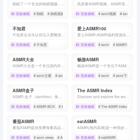
助眠了一个专业的助眠视频，助眠音频分享平台，助眠视频音频分享网站，细分化的助眠视频音频，提供放松助眠哄睡的助眠视频音频网站。
高质量ASMR视频，ASMR音频分享网站，免费海量高品质的ASMR视频音频资源。
音效催眠
# 助眠
# 助眠视频
# 助眠音频
音效催眠
# asmr视频
# asmr音频
不知君
爱上ASMR100
不知君众乐乐让你沉入爱睡觉的世界、分享网站！优秀软件、睡眠辅助，资源下载、缓解疲劳失眠、全年龄音声
爱上ASMR,ASMR福利资源在线,国内外的ASMR主播视频,海量ASMR资源合集,享受极顶的听觉视觉体验.
音效催眠
# 不知君
音效催眠
# asmr
# ASMR100
# 
ASMR大全
畅游ASMR
ASMR大全是一个专注国内外ASMR作者介绍和音视频分享的网站，精选ASMR福利资源，专注ASMR优质内容输出，ASMR视频音频分享与交流，提供无与伦比的感知享受。
畅游ASMR是一个专注于ASMR资源的网站,我们提供优质的ASMR资源，提供ASMR下载，ASMR在线，助眠的不二之选
音效催眠
# asmr主播
# asmr办卡
# asmr福利
音效催眠
# asmr
# asmr下载
# 
ASMR盒子
The ASMR Index
ASMR-盒子（asmrbox）免费海量高品质的ASMR视频音频资源。
Discover and explore the world of ASMR. Find new and exciting content, uncover your triggers, and find your new favorite channels today.
音效催眠
# ASMR-BOX
# ASMR盒子
音效催眠
# ASMR资源网
# The ASMR Index
番茄ASMR
eatASMR
番茄ASMR提供免费海量高品质的ASMR视频音频资源，汇集国内,韩国,日本,欧美等地域ASMR主播，为你提供同人音声,耳边悄悄话,角色扮演,掏耳朵等ASMR助眠享受。
ASMR(颅内高潮)是一种美妙的感受,有放松身心的助眠效果,通过视听仿真人头麦克风录制的各种带感触发音视频或同人音声作品就能获得这奇妙的ASMR体验，睡不着的夜晚记得来听ASMR让自己安心入眠哦。
音效催眠
# asmr sleep
# ASMR video
音效催眠
# chinese asmr
# eatASMR