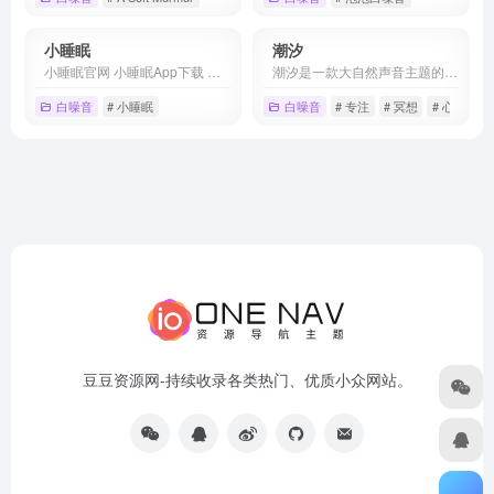
小睡眠
潮汐
小睡眠官网 小睡眠App下载 小睡眠App官网 小睡眠小程序 小睡眠小程序官网
潮汐是一款大自然声音主题的身心健康应用，在快速繁复的日常生活中，帮你保持专注、减压放松、睡得更好。通过我们提供的自然声音场景，配合「专注」与「睡眠」两大功能模块，从快节奏的当下抽离，进入另一个平和安静的时空——减少焦虑与压力、保持专注不分心、获得更好的睡眠。
白噪音
# 小睡眠
白噪音
# 专注
# 冥想
# 心流
豆豆资源网-持续收录各类热门、优质小众网站。