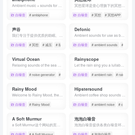
Ambient music + sounds for work, study and relaxation
冥想星球是壹心理旗下的冥想APP，提供一站式冥想练习教学、白噪音、睡前音频等优质内容，有效帮助睡眠、减压、专注等身心健康领域的问题。由正念先驱导师杰克·康菲尔德、温宗堃等海内外资深冥想专家亲自教授冥想技巧，大咖亲自指导，用冥想改变生活。
白噪音
# ambiphone
白噪音
# 冥想
# 冥想APP
# 冥想
声谷
Defonic
我们专注于提供优质的助眠、疗愈类的大自然声音、白噪音、音乐服务。国内优质的白噪音网站，声谷独立录音师，从事大自然声音录制超过10年。
Ambient sounds for use as background noise at home or in the office. Create your own unique sound environment with our noise generator.
白噪音
# 冥想
# 减压
# 助眠
白噪音
# ambient sounds
# backgr
Virtual Ocean
Rainyscope
Relaxing sounds of the sea waves crashing on the beach. Ambient ocean noise for relaxing or studying.
Let the rain sing you a lullaby. Sound of rain for sleeping or studying.
白噪音
# noise generator
# ocean noise
白噪音
# sea sounds
# ambient rain
# rain noise
Rainy Mood
Hipstersound
Welcome to Rainy Mood, the internet's most popular rain sounds. Millions of people use Rainy Mood while sleeping, studying, and relaxing. Enjoy the free web version, or try the iOS/Android app with additional features.
Ambient coffee shop sounds to give you an easy creative boost. Combine the ambient sounds into your own unique sound environment.
白噪音
# Rainy Mood
白噪音
# ambient noise
# cafe nois
A Soft Murmur
泡泡白噪音
a Soft Murmur这个网站的页面十分简约，在页面上可以看到，它的白噪音包括了雨声、雷声、海浪的声音、风声以及火柴燃烧声等等，同时它还包括了真正科学意义上的白噪音。在这个网站，你不但可以混合不同的声音，同时也可以调整不同声音的大小，从而来进行随意的创造，直至调配出最适合自己的白噪音。
泡泡白噪音提供各类白噪音环境音，帮助你放松心情安心工作与睡眠。
白噪音
# A Soft Murmur
白噪音
# 泡泡白噪音