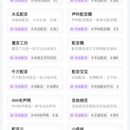
木瓜配音
声咔配音圈
自媒体配音、今日头条、百家号、企鹅号、大鱼号、全网高质量配音。
声咔配音圈是一家整合配音圈供需资源的专业性音频服务平台，平台交易没有中介，平台提供配音兼职平台、在线配音软件、专业网络配音，在中国配音服务领域有丰富的经验，在线提供多模式派单服务。
音效配音
# 木瓜配音
# 真人配音
# 配音
音效配音
# 声咔配音圈
# 音效配音
魔音工坊
配音圈
魔音工坊是一款可以在线将文字转成语音的智能配音产品。提供不同性别、不同口音的真人声音，在你输入文字后直接配音。你可快速对短视频等需要配音的内容进行配音。是一款功能强大AI语音合成神器。
配音圈是基于互联网配音服务为用户和配音员一对一在线交易配音服务的新型兼职平台，加盟专业配音员10000+，能完成各种类型的配音服务。在线网络配音就上配音圈，没有中间商，让配音服务价格更加透明高效！
音效配音
# 在线文字转语音
# 在线配音
音效配音
# 宣传片配音
# 专业配音
# 兼职平台
牛片配音
配音宝宝
牛片配音神器是一款云端在线配音软件，将文字转成语音的ai智能配音工具，广泛用于短视频电影解说配音、课件绘本、促销广告、有声书朗读，语音合成后可直接下载mp3音频文件。平台还提供专业广告真人配音服务，为宣传片、专题片、纪录片提供影视视频配音服务！
在线配音，免费配音，文字转语音，配音软件，电脑配音，web配音，多人配音,配音神器，配音宝宝
音效配音
# AI配音
# 免费在线配音
# 国语配音
音效配音
# 在线配音平台
# 配音宝
400有声网
音效精灵
400有声网是一家专业的声音音效分享平台，收集了国内外众多音效素材，拥有庞大的声音资源库和音效库，满足抖音快手短视频平台、个人手机铃声、影视后期、游戏配乐等领域的音频素材需求。
音效精灵官网提供音效精灵电脑版下载，内置各种在线音效素材,音效库,特效音，其中包括掌声音效,恐怖音效,倒计时音效,雷声音效,警报音效,钟声音效等等。
音效配音
# 400有声网
# 免费下载
# 声音
音效配音
# 主播音效
# 掌声音效
配音云
小森林