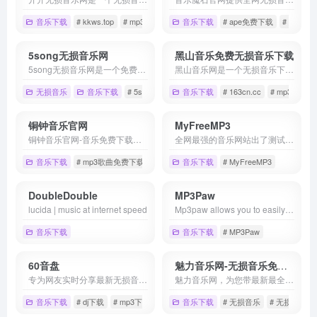
音乐下载
# kkws.top
# mp3免费音乐下载
音乐下载
# 开开无损音乐官网
# ape免费下载
# flac
5song无损音乐网
黑山音乐免费无损音乐下载
5song无损音乐网是一个免费提供全网无损音乐及mp3歌曲免费下载网站,为广大音乐爱好者提供音乐资源分享平台。
黑山音乐网是一个无损音乐下载，mp3音乐免费下载,mp3音乐免费音乐下载的网站,抖音热门音乐下载，为广大爱好音乐者提供免费音乐素材交流分享的平台。
无损音乐
音乐下载
# 5song无损音乐网
音乐下载
# mp3免费下载
# 163cn.cc
# 无损音乐下
# mp3免费
铜钟音乐官网
MyFreeMP3
铜钟音乐官网-音乐免费下载，MP3歌曲免费下载，在线音乐免费听
全网最强的音乐网站出了测试站，新网站分享
音乐下载
# mp3歌曲免费下载
# 在线音乐免费听
音乐下载
# MyFreeMP3
# 铜钟音乐官网
DoubleDouble
MP3Paw
lucida | music at internet speed
Mp3paw allows you to easily Search and download free mp3 music at 320kbps high quality. No app or software needed.
音乐下载
音乐下载
# MP3Paw
60音盘
魅力音乐网-无损音乐免费下载
专为网友实时分享最新无损音乐专辑,热门抖音歌曲,影视原声带ost,歌手音乐合集,高清MV,车载DJ,综艺节目音乐等一切与音乐相关的资源下载！
魅力音乐网，为您带最新最全的免费无损音乐下载。收录有大量flac、ape、wav、dsd、dts等格式的无损音乐，每首无损音乐都是精心挑选，无损音乐免费下载就来魅力音乐下载网。
音乐下载
# dj下载
# mp3下载
# MV下载
音乐下载
# 无损音乐
# 无损音乐下