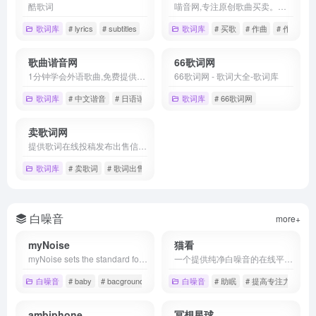
酷歌词
喵音网,专注原创歌曲买卖。提供交易渠道，展示原创歌曲，一个自由的交易平台。
歌词库
# lyrics
# subtitles
# 字幕
歌词库
# 买歌
# 作曲
# 作词
歌曲谐音网
66歌词网
1分钟学会外语歌曲,免费提供标准谐音/音译歌词,让你迅速练会外语歌,免费分享包括粤语歌、英语歌、日语歌、韩语歌等谐音/音译歌词
66歌词网 - 歌词大全-歌词库
歌词库
# 中文谐音
# 日语谐音
# 粤语谐音
歌词库
# 66歌词网
卖歌词网
提供歌词在线投稿发布出售信息，一个写歌词可以赚钱的专业买卖网站。
歌词库
# 卖歌词
# 歌词出售
# 歌词投稿
白噪音
more+
myNoise
猫看
myNoise sets the standard for online background noise machines and interactive soundscapes.
一个提供纯净白噪音的在线平台，帮助您放松神经，改善睡眠质量，提高工作和学习效率。选择多种自然声音组合，如雨声、风声、海浪声等，自定义您的听觉体验。
白噪音
# baby
# bacground sounds
# background music
白噪音
# 助眠
# 提高专注力
# 放
ambiphone
冥想星球