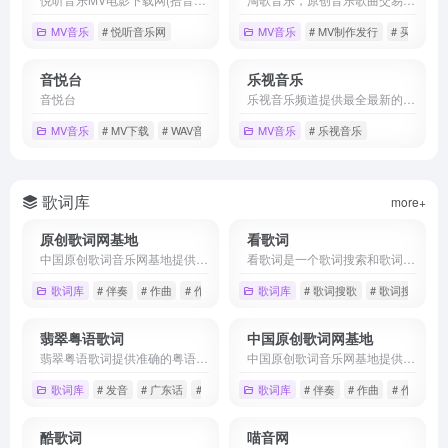
MV音乐
# 悦听音乐网
MV音乐
# MV制作发行
# 买歌
#
音悦台
乐视音乐
音悦台
乐视音乐频道提供最全最新的MV、现场、纪录片、原创节目等高品质音乐视频内容, 致力于打造最具专业水准的互联网音乐视频媒体和音乐整合营销平台。
MV音乐
# MV下载
# WAV音乐下载
# 车载MV视频下载
MV音乐
# 乐视音乐
歌词库
more+
原创歌词网基地
看歌词
中国原创歌词音乐网基地提供最新、最热、最流行的在线音乐网-致力于打造最专业的歌曲大全,原创音乐,原创歌曲,原创歌词,填词,写歌词,作曲,编曲,伴奏,诗词,翻唱网,midi,录音,音频,乐器,吉他,伴奏网,歌词找歌名,歌词搜索歌曲等原创歌词音乐网站！
看歌词是一个歌词搜索和歌词查询网站，可以使用歌词搜歌名，用户可根据歌手、歌名或者歌词内容进行搜索，歌词搜索就在看歌词（kangeci.com）。
歌词库
# 伴奏
# 作曲
# 作词
歌词库
# 歌词搜歌
# 歌词搜歌名
翡翠粤语歌词
中国原创歌词网基地
翡翠粤语歌词提供准确的粤语歌词及发音，看拼音唱粤语歌、听歌学粤语，绝好的粤语学习资料。
中国原创歌词音乐网基地提供最新、最热、最流行的在线音乐网-致力于打造最专业的歌曲大全,原创音乐,原创歌曲,原创歌词,填词,写歌词,作曲,编曲,伴奏,诗词,翻唱网,伴奏网,歌词找歌名,歌词搜索歌曲等原创歌词音乐网站!
歌词库
# 发音
# 广东话
# 拼音
歌词库
# 伴奏
# 作曲
# 作词
酷歌词
喵音网