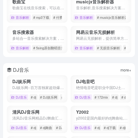
歌曲宝
musicjx音乐解析器
歌曲宝在线音乐搜索，可以在线免费下载全网MP3付费歌曲、流行音乐、经典老歌等。曲库完整，更新迅速，试听流畅，支持高品质|无损音质~
音乐解析,音乐搜索解决方案，可搜索试听网易云音乐、QQ音乐、酷狗音乐、酷我音乐、虾米音乐、百度音乐、一听音乐、咪咕音乐、荔枝FM、蜻蜓FM、喜马拉雅FM、全民K歌、5sing原创翻唱音乐。
音乐解析
# mp3下载
# 付费音乐免费下载
音乐解析
# 在线mp3下载网站
# musicjx音乐解析器musicj
音乐搜索器
网易云音乐无损解析
多站合一音乐搜索解决方案，可搜索试听QQ音乐、酷狗音乐、酷我音乐、虾米音乐、百度音乐、一听音乐、咪咕音乐、荔枝FM、蜻蜓FM、喜马拉雅FM、全民K歌、5sing原创翻唱音乐。
网易云无损解析，提供简单方便的无损解析下载服务。
音乐解析
# 5sing原创翻唱音乐
# QQ音乐
音乐解析
# 一听音乐
# 无损音乐解析
# 网易
DJ音乐
more+
DJ娱乐网
DJ电音吧
DJ娱乐网--百万首独家超劲爆DJ舞曲任你听,DJ发烧友必备.车载DJ串烧,电音,重低音DJ,MC喊麦现场,夜店Disco应有尽有。
绝情电音吧是职业中国DJ土嗨实用电音交流俱乐部
DJ音乐
# dj
# DJ娱乐网
# dj歌曲
DJ音乐
# 172mix
# dj
# dj套曲
清风DJ音乐网
Y2002
清风DJ音乐网精品DJ舞曲汇聚,每天更新快人一步,专业DJ团队精心制作好听的串烧,打造车载DJ舞曲,为DJ工作者收录国外DJ舞曲,提供高音质在线试听及MP3下载,全方位满足DJ工作者及音乐爱好者的需求。
y2002是国内最好的dj舞曲站,提供dj舞曲原创发布,dj舞曲下载,高品质mp3舞曲上传,分享,欢迎广大DJ爱好者在这里发布您的原创作品.
DJ音乐
# dj
# dj舞曲
# DJ音乐
DJ音乐
# dj
# dj下载
# dj站