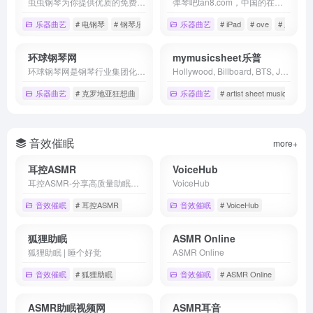
虫虫钢琴为你提供优质的免费钢琴谱资源,合集钢琴谱，钢琴曲试听，钢琴演奏，琴友交流的音乐平台
弹琴吧tan8.com，中国的在线音乐兴趣教育社区，现注册用户突破100万。其音乐软件《弹琴吧》app、《钢琴谱大全》app和《吉他谱大全》app，安装量突破千万，好评如潮，小伙伴们快来加入吧。精选2万首iPhone/iPad/Android 钢琴谱,五线谱,乐谱,曲谱,免费下载,iPhone/iPad/Android版钢琴谱软件。
乐器曲艺
# 电钢琴
# 钢琴乐谱
# 钢琴博客
乐器曲艺
# iPad
# ove
# 乐谱
环球钢琴网
mymusicsheet乐普
环球钢琴网是钢琴行业集团化运作的门户网站。网站提供海量免费钢琴资源，并且每天以100+的数量持续更新，能够做到有曲可听、有谱可查，成为全网值得信赖的钢琴学习者的平台化、工具化网站。
Hollywood, Billboard, BTS, JPOP, KPOP, 2 dollars sheet music, Piano sheet music, Guitar sheet music
乐器曲艺
# 克罗地亚狂想曲
# 卡农
# 在线弹钢琴
乐器曲艺
# artist sheet music
# ba
音效催眠
more+
耳控ASMR
VoiceHub
耳控ASMR-分享高质量助眠资源的网站
VoiceHub
音效催眠
# 耳控ASMR
音效催眠
# VoiceHub
狐狸助眠
ASMR Online
狐狸助眠 | 睡个好觉
ASMR Online
音效催眠
# 狐狸助眠
音效催眠
# ASMR Online
ASMR助眠视频网
ASMR耳音