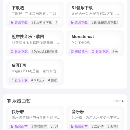
下歌吧
51音乐下载
下歌吧 - 在线音乐搜索，可以在线免费下载全网MP3付费歌曲、流行音乐、经典老歌等。曲库完整，更新迅速，试听流畅，支持高品质|无损音质
多站合一音乐搜索解决方案，可搜索试听网易云音乐、QQ音乐、酷狗音乐、酷我音乐、虾米音乐、百度音乐、一听音乐、咪咕音乐、荔枝FM、蜻蜓FM、喜马拉雅FM、全民K歌、5sing原创翻唱音乐。
音乐下载
# flac无损下载
# mp3下载
# 下歌吧
音乐下载
# 51无损音乐下载网，音
煎饼搜音乐下载网
Monstercat
煎饼搜音乐下载网提供免费下载在线试听网易云音乐、QQ音乐、酷狗音乐、酷我音乐、虾米音乐、百度音乐、一听音乐、咪咕音乐、荔枝FM、蜻蜓FM、喜马拉雅FM、全民K歌、5sing原创翻唱音乐等各音乐网站的音乐下载,无须注册。
Monstercat.
音乐下载
# 5sing原创翻唱音乐
# ape免费下载
在线音乐
# flag音乐下载.音乐搜索
音乐下载
# Artist
# 
猫耳FM
M站(猫耳FM)是第一家弹幕音图站,同时也是中国声优基地,在这里可以听电台,音乐,翻唱,小说和广播剧,用二次元声音连接三次元。
音乐下载
# 3D音乐
# 催眠
# 声优
乐器曲艺
more+
快乐谱
音乐粉
快乐谱是制作与分享图形简谱的网站，谱子可以完美的在Windows、Mac、iPad、iPhone、安卓手机等设备上全屏展示。收录的谱子有1000多首，支持的乐器有：六孔陶笛、十二孔陶笛、三管陶笛、八孔埙、十孔埙、洞箫、葫芦丝、古筝。
音乐粉：为广大乐友提供丰富的简谱、曲谱、歌词和音乐教程资源
乐器曲艺
# 三管陶笛
# 八孔埙
# 六孔陶笛
乐器曲艺
# 二胡谱
# 古筝谱
# 