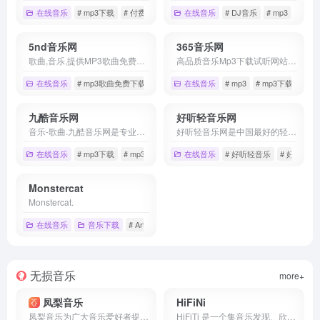
在线音乐
# mp3下载
# 付费音乐免费下载
在线音乐
# 在线mp3下载网站
# DJ音乐
# mp3
# 伤
5nd音乐网
365音乐网
歌曲,音乐,提供MP3歌曲免费下载,歌曲下载,在线试听流行歌曲和好听的歌,经典老歌大全,伤感歌曲,非主流音乐,好听的英文歌曲,儿童歌曲,网络歌曲,最新歌曲下载,下歌曲听音乐,在线听歌曲尽在5nd音乐网。
高品质音乐Mp3下载试听网站，提供最新最好听的流行歌曲、网络歌曲，以及权威、全面的歌曲排行榜。
在线音乐
# mp3歌曲免费下载
# 伤感歌曲
在线音乐
# 儿童歌曲
# mp3
# mp3下载
# 
九酷音乐网
好听轻音乐网
音乐-歌曲.九酷音乐网是专业的在线音乐试听mp3下载网站.收录了网上最新歌曲和流行音乐,网络歌曲,好听的歌,抖音热门歌曲,经典老歌等最新流行歌曲MP3下载试听服务,是您寻找好听的歌首选网站。
好听轻音乐网是中国最好的轻音乐交流平台,专注于分享好听的轻音乐、纯音乐、经典钢琴曲、中国轻音乐、新世纪音乐、背景音乐,是专业的轻音乐在线试听、MP3下载网站。
在线音乐
# mp3下载
# mp3音乐歌曲免费下载
在线音乐
# 儿童歌曲
# 好听轻音乐
# 好听钢琴
Monstercat
Monstercat.
在线音乐
音乐下载
# Artist
# Bass
# Catstep
无损音乐
more+
凤梨音乐
HiFiNi
凤梨音乐为广大音乐爱好者提供高音质无损音乐资源的一个音乐分享平台
HiFiTi 是一个集音乐发现、欣赏、分享和交流于一体的在线分享平台。我们拥有海量的音乐库，覆盖了流行、摇滚、欧美、日韩等多种音乐风格，如果您有需求, 请注册账号并发布信息、详细描述歌曲信息等, 我们会尽力帮您寻找HiFiTi MUSIC BBS - HiFiTi.COM