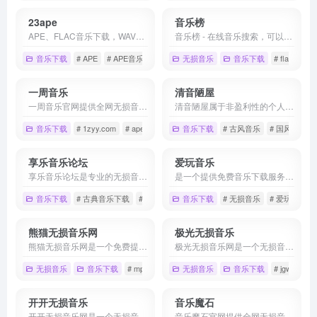
23ape
音乐榜
APE、FLAC音乐下载，WAV无损音乐，精选各种汽车车载音乐，高品质无损音乐下载！百度盘分享互联网精品！
音乐榜 - 在线音乐搜索，可以在线免费下载全网MP3付费歌曲、流行音乐、经典老歌等。曲库完整，更新迅速，试听流畅，支持高品质|无损音质
音乐下载
# APE
# APE音乐下载
# FLAC
无损音乐
音乐下载
# flac无损
一周音乐
清音陋屋
一周音乐官网提供全网无损音乐、Mp3歌曲免费下载、MP3免费下载、WAV免费下载、音乐免费下载、mp3歌曲免费下载、mp3下载、WAV歌曲免费下载、音乐免费下载、网盘音乐下载、网络音乐排行、网络热门歌曲、非主流音乐、经典老歌、劲舞团歌曲、搞笑歌曲、儿童歌曲、网络歌曲等，收录了网上最新歌曲和流行音乐、网络歌曲、好听的歌、非主流音乐、经典老歌、搞笑歌曲、儿童歌曲、英文歌曲等,为广大音乐爱好者提供音乐交流及资源分享平台。
清音陋屋属于非盈利性的个人纯音乐分享网站，主要为喜欢轻音乐、纯音乐的朋友创建，其主要内容为忧伤轻音乐、影视配乐、忧伤散文，清音陋屋网站创建总结为“用耳聆听，用心感受”。
音乐下载
# 1zyy.com
# ape免费下载
音乐下载
# flac免费下载
# 古风音乐
# 国风纯音
享乐音乐论坛
爱玩音乐
享乐音乐论坛是专业的无损音乐发烧友社区，免费提供高品质无损音乐下载的网站，更是无损音乐发烧友的乐园，拥有的无损音乐下载格式包含各种类型：FLAC、APE、WAV、DSD、DTS、APE、AAC、还有车载音乐下载，古典音乐下载，hires音乐下载，dsd音乐下载，是一个名不虚传的无损音乐下载网站，海量高品质免费无损音乐打包下载天堂。
是一个提供免费音乐下载服务的网站,专注于无损音乐和Mp3歌曲的免费下载。
音乐下载
# 古典音乐下载
# 无损音乐
音乐下载
# 无损音乐下载
# 无损音乐
# 爱玩音乐
熊猫无损音乐网
极光无损音乐
熊猫无损音乐网是一个免费提供全网无损音乐及mp3歌曲免费下载网站,为广大音乐爱好者提供音乐交流及资源分享平台。
极光无损音乐网是一个无损音乐下载，mp3音乐免费下载,mp3音乐免费音乐下载的网站,抖音热门音乐下载，为广大爱好音乐者提供免费音乐素材交流分享的平台。
无损音乐
音乐下载
# mp3歌曲免费下载
无损音乐
# 无损音乐下载
音乐下载
# 歌曲免费下
# jgwav.com
开开无损音乐
音乐魔石
开开无损音乐网是一个无损音乐下载，无损音乐免费下载,mp3音乐免费音乐下载的网站,抖音热门音乐下载，为广大音乐爱好者和抖音创作者提供免费音乐素材交流分享的平台。
音乐魔石官网提供全网无损音乐、Mp3歌曲免费下载、MP3免费下载、WAV免费下载、音乐免费下载、mp3歌曲免费下载、mp3下载、WAV歌曲免费下载、音乐免费下载、网盘音乐下载、网络音乐排行、网络热门歌曲、非主流音乐、经典老歌、劲舞团歌曲、搞笑歌曲、儿童歌曲、网络歌曲等，收录了网上最新歌曲和流行音乐、网络歌曲、好听的歌、非主流音乐、经典老歌、搞笑歌曲、儿童歌曲、英文歌曲等,为广大音乐爱好者提供音乐交流及资源分享平台。