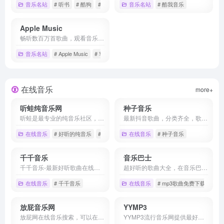
音乐名站
# 听书
# 酷狗
# 酷狗音乐
音乐名站
# 酷我音乐
‎Apple Music
畅听数百万首歌曲，观看音乐视频，体验现场表演，一切尽在 Apple Music。订阅后即可在网页、App 或 Android 设备上播放。
音乐名站
# ‎Apple Music
# 苹果音乐
在线音乐
more+
听蛙纯音乐网
种子音乐
听蛙是最专业的纯音乐社区，专注于分享好听的纯音乐、轻音乐、钢琴曲、新世纪音乐、背景音乐，提供在线试听、MP3下载、排行榜
最新抖音歌曲，分类齐全，歌曲数量丰富，更新及时。种子音乐全站收集了经典老歌，欧美流行，中文DJ等期待您的体验。
在线音乐
# 好听的纯音乐
# 好听的轻音乐
在线音乐
# 好听的钢琴曲
# 种子音乐
千千音乐
音乐巴士
千千音乐-最新好听歌曲在线畅听。
超好听的歌曲大全，在音乐巴士。最具人气的流行音乐，最好听的MP3歌曲试听免费下载
在线音乐
# 千千音乐
在线音乐
# mp3歌曲免费下载
# 歌
放屁音乐网
YYMP3
放屁网在线音乐搜索，可以在线免费下载全网MP3付费歌曲、流行音乐、经典老歌等。曲库完整，更新迅速，试听流畅，支持高品质|无损音质~
YYMP3流行音乐网提供最好听的歌曲免费在线试听的音乐网站。收录了网上最新最流行的mp3音乐,网络歌曲,非主流,DJ音乐,伤感歌曲,经典老歌等等mp3歌曲,是您寻找好听的歌曲首选网站。