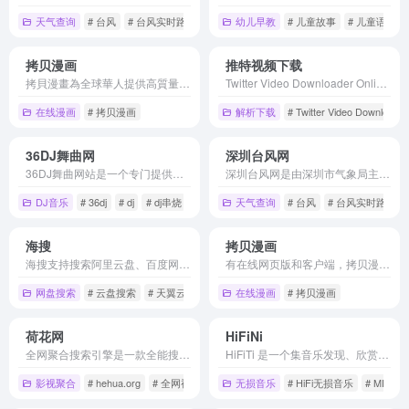
天气查询
# 台风
# 台风实时路径
# 台风网
幼儿早教
# 儿童故事
# 儿童语言
拷贝漫画
推特视频下载
拷貝漫畫為全球華人提供高質量中文全本漫畫，同人志。海賊王，火影忍者，哥布林殺手，進擊的巨人，龍珠，magi魔笛，妖精尾巴。fate/grandorder，艦隊收集艦娘，granbluefantasy碧藍幻想，東方project，偶像大師，lovelive同人志本子全彩應有盡有。
Twitter Video Downloader Online, Download Twitter videos and save them directly from Twitter to your device for free without any software. TwDown is the best and easiest twitter video downloader.
在线漫画
# 拷贝漫画
解析下载
# Twitter Video Downloader
36DJ舞曲网
深圳台风网
36DJ舞曲网站是一个专门提供高质量DJ下载网站，每首舞曲都由dj精心打造且真正免费下载的DJ网站，提供以dj串烧、dj慢摇、车载dj音乐、好听的夜店舞曲在线站点。
深圳台风网是由深圳市气象局主办的台风信息发布站点,实时追踪南海及西太平洋热带气旋活动,并提供热带气旋中长期预报信息、卫星云图、降雨等内容
DJ音乐
# 36dj
# dj
# dj串烧
天气查询
# 台风
# 台风实时路径
海搜
拷贝漫画
海搜支持搜索阿里云盘、百度网盘、夸克网盘、迅雷网盘和天翼云盘的分享资源、自动实时检测分享的有效性、搜索和查看分享中的所有文件，每日自动新增海量资源。
有在线网页版和客户端，拷贝漫画汇集了大量的漫画资源，包括美漫、日漫等，所有漫画资源均可免费阅读。
网盘搜索
# 云盘搜索
# 天翼云盘搜索
# 夸克网盘搜索
在线漫画
# 拷贝漫画
荷花网
HiFiNi
全网聚合搜索引擎是一款全能搜索引擎，帮你找到最新影视资源，小说，软件，图片，音乐，游戏等一站式搜索，拥有无尽海量资源，涵盖全网最新资源等，从搜索到观看的无缝衔接，悦享最具品质的视频搜索体验。
HiFiTi 是一个集音乐发现、欣赏、分享和交流于一体的在线分享平台。我们拥有海量的音乐库，覆盖了流行、摇滚、欧美、日韩等多种音乐风格，如果您有需求, 请注册账号并发布信息、详细描述歌曲信息等, 我们会尽力帮您寻找HiFiTi MUSIC BBS - HiFiTi.COM
影视聚合
# hehua.org
# 全网视聚合搜索引擎
无损音乐
# 全网视频搜索
# HiFi无损音乐
# MP3