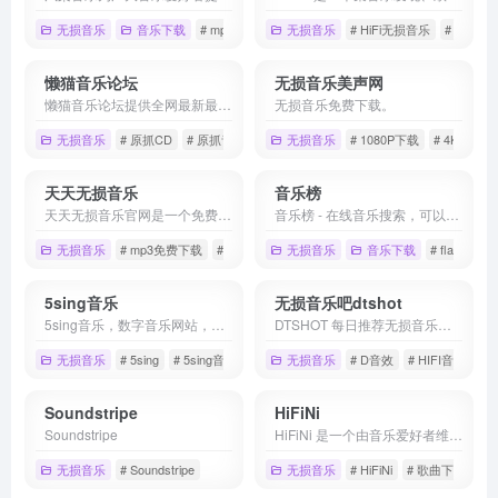
无损音乐
音乐下载
# mp3免费下载
无损音乐
# 凤梨音乐
# HiFi无损音乐
# 无损音乐下载
# MP3
懒猫音乐论坛
无损音乐美声网
懒猫音乐论坛提供全网最新最全无损音乐下载，涵盖CD包音乐论坛、完美汽车音乐论坛、思清、吾爱、醉音、麦田、炫音音乐论坛等所有VIP音乐资源下载论坛！
无损音乐免费下载。
无损音乐
# 原抓CD
# 原抓音乐
# 发烧音乐
无损音乐
# 1080P下载
# 4KMV下
天天无损音乐
音乐榜
天天无损音乐官网是一个免费提供全网无损音乐及mp3歌曲免费下载网站,为广大音乐爱好者提供音乐交流及资源分享平台。
音乐榜 - 在线音乐搜索，可以在线免费下载全网MP3付费歌曲、流行音乐、经典老歌等。曲库完整，更新迅速，试听流畅，支持高品质|无损音质
无损音乐
# mp3免费下载
# 天天无损音乐官网
无损音乐
# 无损音乐下载
音乐下载
# flac无损
5sing音乐
无损音乐吧dtshot
5sing音乐，数字音乐网站，汇集了大量的网络歌手的原创音乐歌曲及翻唱歌曲，提供大量歌曲的伴奏以及歌词免费下载，将喜爱的音乐或者歌曲作为手机彩铃下载
DTSHOT 每日推荐无损音乐，涵盖多种主流格式。
无损音乐
# 5sing
# 5sing音乐
# 伴奏
无损音乐
# D音效
# HIFI音乐
#
Soundstripe
HiFiNi
Soundstripe
HiFiNi 是一个由音乐爱好者维护的分享平台, 旨在解决问题互帮互助, 如果您有需求, 请注册账号并发布信息、详细描述歌曲信息等, 我们会尽力帮您寻找。
无损音乐
# Soundstripe
无损音乐
# HiFiNi
# 歌曲下载网站