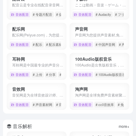
配音云是专业在线配音录音网站平台,提供广告配音,网络课件配音,游戏人物配音,动画角色配音,外语配音招聘,英语配音,纪录片配音,专题片配音,宣传片配音,APP,短视频,抖音,促销配音,影视剧视频配音服务等,和配音软件相比,中国配音员制作的配音价格优惠效果更佳,目前国内知名的配音公司有传媒配音网,深度配音,配音阁,朗诵配音网
ここは動画・音楽・ゲーム・演劇・その他の、いろんな作り手さんたちをフリーの効果音素材やソフトの使い方などで支援しているサイトです。
音效配音
# 专题片配音
# 促销配音
# 动漫配音
音效配音
# Audacity
# フリー
#
配乐网
声音网
配乐网(Peiyue.com)，为您提供免费配乐素材、免费下载配乐素材，配乐网主要从事个人音乐制作及录音业务、商业类音乐创作和制作项目，如影视及广告配乐、企业歌等音乐和歌曲的创作。
声音网为您提供声音素材,免注册,立即免费下载海量声音素材,声音素材下载,免费声音素材,免费声音素材下载,声音素材网,声音素材下载网站,免费声音素材下载网站.
音效配音
# 配乐
# 配乐素材
# 配乐网
音效配音
# 中国声音网
# 声音素材
耳聆网
100Audio版权音乐
耳聆网是中国最专业的声音分享平台，汇聚了国内众多专业录音师和业余声音爱好者，拥有庞大的声音资源云库和完善的版权保护及授权机制，满足音乐创作、影视后期、游戏配乐等领域的音频素材需求。
100Audio是出售版权音乐，商业音乐，广告音乐的电商平台；超过10万+首原创正版音乐由100Audio平台的独占音乐人创作，您可轻松在平台内使用搜索引擎找到合适的音乐并购买获得音乐授权。
音效配音
# 上传
# 分享
# 声音
音效配音
# 100Audio版权音乐
音效网
淘声网
音笑网是为全球音效设计师、影视配乐师、音乐制作人、游戏音效师、背景音乐创作者等精心打造的一个垂直搜索和共享音效、配乐及声音素材的在线创作分享和推广平台！
淘声网是全球免费声音素材聚合平台,独创toSound“吐司”声音搜索引擎,搭配AudioDown智能下载方案,游戏音效,影视配乐,实地录音,节奏音源,音乐样本,海量音频素材一键获取,免费个人/商业使用许可授权。
音效配音
# 声音素材网
# 背景音乐素材
音效配音
# 音效素材
# cc0音效库
# 免费音效
音乐解析
more+