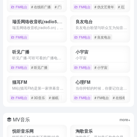
FM电台
# 在线听广播
# 广播电台在线收听
FM电台
# 收音机在线收听
# 伪文艺青年
# 厄运
# 
瑞丢网络收音机(radio5.cn)
良友电台
瑞丢网络收音机(radio5.cn)，汇集全球3000多个广播电台在线直播线路，随时随地免费在线收听网络收音机，支持手机、电脑收听电台直播，无需安装任何插件。瑞丢网，网上免费听广播！
良友电台盼望与听众互为知音，彼此牵手，在人生、信仰路上并肩同行。
FM电台
FM电台
# 良友电台
听见广播
小宇宙
听见广播-可听可看的广播电台节目直播
小宇宙
FM电台
# 听见广播
FM电台
# 小宇宙
猫耳FM
心理FM
M站(猫耳FM)是第一家弹幕音图站,同时也是中国声优基地,在这里可以听电台,音乐,翻唱,小说和广播剧,用二次元声音连接三次元.
当你抑郁的时候，你要记住这句话：不要把世界留给烂人。
FM电台
# 3D音乐
# 催眠
# 声优
FM电台
# FM电台
# 在线电台
MV音乐
more+
悦听音乐网
淘歌音乐
悦听音乐MV电影下载网(拾音人音乐网)分享提供好看的高清MV电影免费迅雷下载地址及无广告播放,使用MV音乐下载解析工具快速获取高清MV音乐下载地址,高清MV下载,车载MV音乐下载,高清MV免费下载网站。
淘歌音乐，原创音乐歌曲交易平台，提供歌词投稿、歌曲出售买卖、MV制作KTV发行、编曲伴奏制作、音乐推广宣传、音乐歌曲版权申请注册办理，是国内专业权威的原创音乐网站！