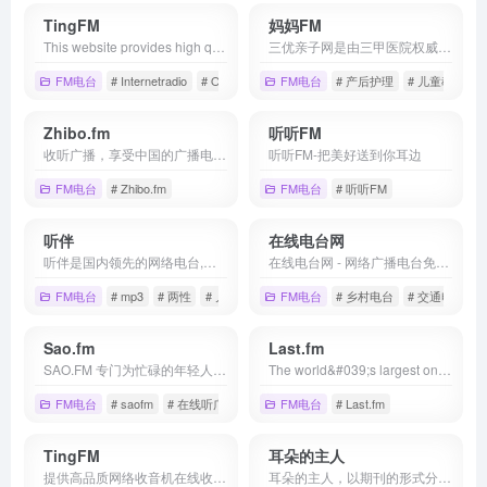
TingFM
妈妈FM
This website provides high quality internet radio listening service, no software installation to enable online web listening and cell phone online radio listening. TingFM.com is a comprehensive collection of domestic and international mainstream radio streaming addresses, making it easy for radio lovers to listen to their favorite radio stations anytime, anywhere using the Internet.
三优亲子网是由三甲医院权威专家生产科普视频、音频、文章、问答等内容，为大众提供权威专业的备孕、怀孕、育儿知识，构建母婴医疗健康教育全方面认知系统的平台。
FM电台
# Internetradio
# Online Radio
FM电台
# Webradio
# 产后护理
# 儿童教育
Zhibo.fm
听听FM
收听广播，享受中国的广播电台. 享受 Zhibo.fm 广播电台在线收听
听听FM-把美好送到你耳边
FM电台
# Zhibo.fm
FM电台
# 听听FM
听伴
在线电台网
听伴是国内领先的网络电台,汇聚了当前热门的网络电台节目如;音乐,相声,评书,脱口秀,鬼故事,广播剧等高质量音频节目。移动互联网的个性化手机电台,热门音频节目在线收听首选！
在线电台网 - 网络广播电台免费收听丨电台之家提供电台广播节目、资讯，倾力打造大家喜欢的网络收音机视听平台：音乐电台,新闻电台,文艺电台,经济电台,娱乐电台,都市电台,交通电台,农业农村电台,乡村电台。
FM电台
# mp3
# 两性
# 儿童故事
FM电台
# 乡村电台
# 交通电台
Sao.fm
Last.fm
SAO.FM 专门为忙碌的年轻人量身打造的轻量型音频及电台收听平台，内容包括全球主流电台流媒体以及各种风格流派的音乐电台播放收听服务，让用户在使用过程中，找到朋友般陪伴的感觉，用不一样的方式与这个世界沟通。
The world&#039;s largest online music service. Listen online, find out more about your favourite artists, and get music recommendations, only at Last.fm
FM电台
# saofm
# 在线听广播
# 在线电台
FM电台
# Last.fm
TingFM
耳朵的主人
提供高品质网络收音机在线收听服务，无软件安装实现网页在线收听，手机在线收听广播。网站全面汇集整理国内外主流电台流媒体播放地址，方便广大广播爱好者随时随地利用网络收听喜爱的广播电台。TingFM祝您收听愉快！
耳朵的主人，以期刊的形式分享歌特、厄运、朋克、流行、后摇、重金属等小众风格音乐的电台博客，庆幸我还有耳朵，还可以是耳朵的主人。