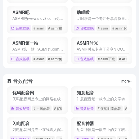
ASMR吧
助眠啦
ASMR吧(www.ufov8.com)免费ASMR视频网站,国内外的asmr视频在线观看,自2018年起坚持免费为广大用户提供服务,让更多失眠用户享受优质的助眠视频。
助眠啦是一个专注分享高质量助眠音视频和中文音声的哄睡平台。
音效催眠
# asmr
# asmr在线
# asmr视频
音效催眠
# asmr
# asmr下载
# 
ASMR第一站
ASMR时光
ASMR第一站（ASMR1.com）是完全公益性的ASMR网址导航，本站旨在收集和记录并推荐全球的ASMR助眠哄睡作者，只为做一个方便所有ASMR爱好者查阅资料的导航网站。
ASMR时光专注于分享NICONICO主播的会员限定视频和音频资源。我们还提供fantia赞助和ci-en付费内容，以及中文音声下载，让你体验高质量的ASMR享受。
音效催眠
# asmr
# asmr免费分享
# asmr助眠哄睡
音效催眠
# asmr下载
# ASMR分享
音效配音
more+
优码配音网
知意配音
优码配音网是专业的网络在线配音软件，提供在线文字转语音，语音合成助手，广告配音，真人主播配音，宣传片配音等网络配音软件服务，签约多位实力配音主播，为大家打造最专业的在线配音体验。
知意配音是一款专业的文字转语音配音平台软件，通过文字转语音技术来实现语音合成配音，使用知意配音软件可以实现视频配音、广告配音、促销叫卖、网络配音等各种场景的配音需求，知意配音致力于成为一流的AI自动配音平台，在线制作配音就上知意配音官网。
音效配音
# 主播配音
# 优码配音网
# 在线配音
音效配音
# 促销叫卖配音
# 广告配
闪电配音
配音神器
闪电配音网是专业在线真人配音服务网站,提供促销广告,宣传片,视频,课件,动画,模仿,外语,粤语,方言,绘本,有声书,童声等全类型文稿的音频制作,解决您在配音时遇到的配音价格多少钱,配音案例试听,配音软件哪个好等问题。
配音神器是一款专业的文字转语音配音软件，采用强大的语音合成技术，打造简单高效的配音服务平台。100多位智能主播，支持男/女声、童声、特色情绪声音、外语/方言等，适用于：短视频自媒体配音、广告宣传配音、影视解说配音、游戏解说配音、教师微课配音、企业宣传片配音、站台播报、地摊商场叫卖配音等，为您提供全方位的配音服务。
音效配音
# 宣传片配音
# 广告配音
# 绘本故事配音
音效配音
# 专业配音
# 免费配音