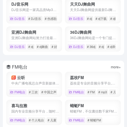
DJ音乐网
天天DJ舞曲网
DJ音乐网是一家高品质Mp3音乐下载试听网站，拥有最新最好听的流行歌曲、伤感歌曲、伤感情歌、非主流音乐、无损音乐、网络歌曲、歌曲MV，以及权威、全面的歌曲排行榜。为您提供在线音乐试听下载，DJ音乐网，就是歌多！
天天DJ舞曲网提供最新DJ舞曲大全,dj耶耶耶,DJ音乐,DJ嗨曲,DJ慢摇，夜店歌曲,每天DJ嗨嗨网发布最新dj慢摇舞曲,及最好听的夜店嗨曲djmp3免费下载.
DJ音乐
# DJ音乐
# 伤感歌曲
# 在线听歌
DJ音乐
# dj
# dj下载
# dj嗨嗨网
亚洲DJ舞曲网
36DJ舞曲网
亚洲DJ舞曲网站努力打造最好听的dj舞曲网站，好听的dj舞曲分享平台,提供dj原创发布,伤感dj舞曲试听,劲爆dj舞曲下载。
36DJ舞曲网站是一个专门提供高质量DJ下载网站，每首舞曲都由dj精心打造且真正免费下载的DJ网站，提供以dj串烧、dj慢摇、车载dj音乐、好听的夜店舞曲在线站点。
DJ音乐
# dj
# dj舞曲
# 好听的DJ
DJ音乐
# 36dj
# dj
# dj串烧
FM电台
more+
云听
荔枝FM
中央广播电视总台声音新媒体平台云听，以资讯、知识、文化为内容战略方向，集纳总台精品内容，自制音频IP节目，创作优质有声书，致力于为手机、车机、平板电脑、智能穿戴等多终端用户提供全场景的声音产品和服务。
荔枝是专业的音频分享平台,汇集了听音乐,英语,睡前故事,儿童故事,有声小说,相声段子,历史人文,有声书等数亿条音频,超过2亿用户选择的网络FM,随时随地，想听就听，你喜爱的音频尽在荔枝。
FM电台
# 三农
# 中国之声
# 健康
FM电台
# FM
# mp3
# 儿童故事
喜马拉雅
蜻蜓FM
国内专业音频分享平台，随时随地，听我想听！4亿用户选择的在线音频平台。马东、郭德纲、吴晓波等20多万大咖入驻，1亿多条原创有声内容覆盖有声书、儿童、相声评书、财经新闻、音乐等328类。
蜻蜓FM，不仅囊括数千家FM广播电台，还涵盖有声小说、儿童故事、相声评书、戏曲、音乐、脱口秀、鬼故事、情感故事、财经科技、新闻历史人文、健康教育等30多类的有声读物或音频节目。
FM电台
# 个人电台
# 儿童
# 喜马拉雅
FM电台
# 蜻蜓FM