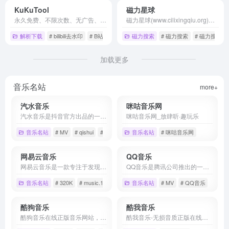
KuKuTool
磁力星球
永久免费、不限次数、无广告、在线视频去水印工具，支持抖音、快手、小红书、B站、bilibili、REDnote等150多个平台视频无水印下载，图片无水印下载，一键去除图片视频水印，快速批量下载高清视频和图片。
磁力星球(www.cilixingqiu.org)是懂你的磁力链接搜索引擎，提供磁力链接搜索,目前索引了几千万的磁力链接资源，涵盖了电影、剧集、音乐、图书、图片、综艺、软件、动漫、教程、游戏等领域,是全网资源最多的磁力链接搜索和磁力搜索网站。
解析下载
# bilibili去水印
# B站去水印
# REDnote去水印
磁力搜索
# 磁力搜索
# 磁力搜索网
加载更多
音乐名站
more+
汽水音乐
咪咕音乐网
汽水音乐是抖音官方出品的一款音乐app，可以帮你发现更多好音乐。汽水音乐APP产品拥有千万量级曲库，支持海量音乐随心听，同时具备个性化推荐、分类电台、特色榜单等功能，汽水音乐官网帮助你发现小众好音乐拒绝千篇一律 。用户还可以同步抖音音乐收藏，彰显个人音乐品味，下次听歌更方便。
咪咕音乐网_放肆听·趣玩乐
音乐名站
# MV
# qishui
# 下载
音乐名站
# 咪咕音乐网
网易云音乐
QQ音乐
网易云音乐是一款专注于发现与分享的音乐产品，依托专业音乐人、DJ、好友推荐及社交功能，为用户打造全新的音乐生活。
QQ音乐是腾讯公司推出的一款网络音乐服务产品，海量音乐在线试听、新歌热歌在线首发、歌词翻译、手机铃声下载、高品质无损音乐试听、海量无损曲库、正版音乐下载、空间背景音乐设置、MV观看等，是互联网音乐播放和下载的优选。
音乐名站
# 320K
# music.163.com
# 分享音乐
音乐名站
# MV
# QQ音乐
# 在
酷狗音乐
酷我音乐
酷狗音乐在线正版音乐网站，为您提供酷狗音乐播放器下载 、在线音乐试听下载，提供听书、长音频、频道、听小说和MV播放服务。酷狗音乐，就是歌多！小说相声也很多！场景音乐也很多！
酷我音乐-无损音质正版在线试听网站,酷我音乐为您提供高品质音乐,无损音乐下载,拥有各类音乐榜单,快捷的新歌速递,完善的主题电台,个性化的歌曲推荐,高品质音乐在线听,好音质,用酷我。