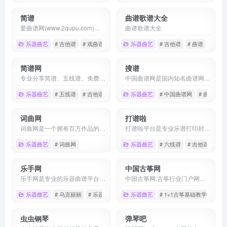
简谱
曲谱歌谱大全
爱曲谱网(www.2qupu.com)是国内专业的曲谱收藏分享网站，收录简谱、五线谱、吉他谱、钢琴谱、声乐戏曲等精品曲谱，同时提供各种曲谱下载、曲谱在线打印、曲谱爱好者分享交流等
曲谱歌谱大全
乐器曲艺
# 吉他谱
# 戏曲谱
# 歌谱曲谱大全
乐器曲艺
# 吉他谱
# 曲谱
# 歌谱
简谱网
搜谱
专业分享简谱、五线谱。免费提供歌谱、钢琴谱、吉他谱、原创歌曲等各式曲谱几十万首。
中国曲谱网是国内知名曲谱网站。遵循专业、精准、规范、实用的原则，收录简谱、五线谱、吉他谱、钢琴谱、戏曲等数十万精品曲谱，大量词(曲)作者驻站发布作品。
乐器曲艺
# 五线谱
# 吉他谱
# 歌谱
乐器曲艺
# 中国曲谱网
# 曲谱搜索
词曲网
打谱啦
词曲网是一个拥有百万作品的原创歌曲，原创歌词，原创简谱，乐谱，歌谱发布与搜索的专业网站，包含各种声乐谱与器乐谱。邬大为题词、大量词曲作者驻站发布作品。主要栏目：简谱，吉他谱，钢琴谱，电子琴谱，手风琴谱，二胡谱，笛萧谱，萨克斯谱，古筝谱，总谱，以及歌词，lrc，MP3与伴奏，是集歌曲、歌词、歌谱为一体的大型音乐网。
打谱啦平台是专业乐谱打印封装一站式服务平台，为用户提供免费乐谱下载等一系列服务
乐器曲艺
# 词曲网
乐器曲艺
# 六线谱
# 吉他谱
# 
乐手网
中国古筝网
乐手网是专业的乐器曲谱平台，涵盖各类乐器，包括吉他、架子鼓、钢琴、贝斯、尤克里里等多种乐器类型。
中国古筝网,古筝行业门户网站，专业古筝电视频道
乐器曲艺
# 乌克丽丽
# 乐器
# 吉他
乐器曲艺
# 1+1古筝基础教学法
#
虫虫钢琴
弹琴吧