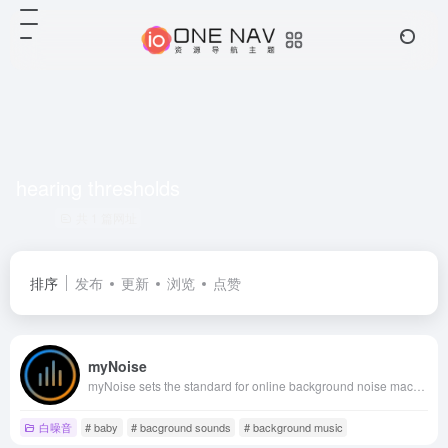
hearing thresholds
共 1 篇网址
排序
发布
更新
浏览
点赞
myNoise
myNoise sets the standard for online background noise machines and interactive soundscapes.
白噪音
# baby
# bacground sounds
# background music