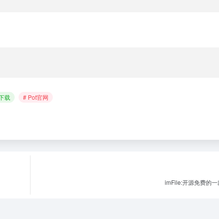
t下载
# Pot官网
imFile:开源免费