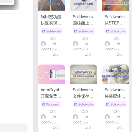
利用宏功能
Solidworks
Solidworks
快速实现
圆柱面上打
从STEP装
Solidworks
孔，可以轻
配体文件中
Solidworks教程
# Solidworks图号分离
Solidworks技巧
# Solidworks圆
# Solidworks宏
Solidworks教
零件名称图
松修改位置
提取零件教
0
0
0
号分离，并
尺寸
程
自动同步到
Dodo
1,026
Dodo
970
Dodo
927
属性管理器
0
0
0
以及工程图
VeraCrypt:
Solidworks
Solidworks
开源免费的
文件保存为
将装配体上
磁盘加密软
3DPDF教
的特征传递
Windows
# VeraCrypt
Solidworks教程
# VeraCrypt下载
# 3DPDF
Solidworks教
# VeraCrypt
# Sol
件，支持多
程
到零件上
0
0
0
平台
Dodo
906
Dodo
855
Dodo
750
0
0
0