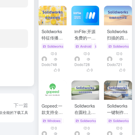
Solidworks
imFile:开源
Solidworks
特征传播功
免费的一款
扫描的四种
能，快速实
全能的下载
方法
Solidworks教程
# Solidworks快速装配
Android
MacOS
# Solidworks
Solidworks教
# BT下载工具
现零件配合
工具
0
0
0
Dodo
748
Dodo
728
Dodo
721
0
0
0
下一篇
Gopeed:一
Solidworks
Solidworks
款支持全平
在圆柱上快
一键制作孔
的一款全能的下载工具
台的开源且
速添加螺纹
表教程
Windows
# Gopeed
Solidworks教程
# Gopeed下载
# Solidworks添
# Gopeed官网
Solidworks教
免费下载器
线以及在平
0
0
0
面上添加螺