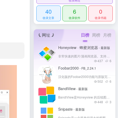
收录网址
40
6
0
收录文章
收录软件
收录书籍
网址
日榜
周榜
月榜
Honeyview · 蜂蜜浏览器
- 最新版
非常快速的图片/漫画阅览器。支持多种压缩文件，支持BMP，JPG，GIF/Animation GIF，PNG，TGA，PSD，JPEG 2000（JP2，J2K），JPEG XR/HD Photo（WDP，HDP），DNG（Adobe Digital Negative）等图片格式。可设置翻页时间，可记忆阅读书签。
437
6
Foobar2000
- FB_2.24.1
汉化版的Foobar2000功能与原版完全一致，它支持主要音频格式，如MP3、FLAC、ALAC、AAC等，能够满足用户对于音质的高要求。同时，它还支持CD转换、音频提取和音频编辑等功能，让用户能够更好地管理和处理音频文件。
502
6
BandiView
- 最新版
BandiView是Honeyview 的后续图像查看器，它继承了其前身的所有酷炫功能，并得到了进一步的改进。
448
3
Snipaste
- 最新版
Snipaste是一个简单但强大的截图工具，也可以让你将截图贴回到屏幕上！