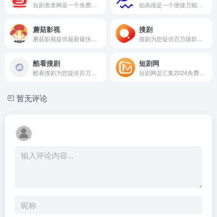
短剧查查网是一个免费的夸克短剧在线搜索平台，提供全网最新最全的网剧短剧作品搜索，万部网剧保存即可看。短剧查查网界面友好简洁，无弹窗，点击保存即可观看，是你搜剧追剧的首选网剧平台！
如风搜是一个便捷万能的网盘资源搜索引擎，支持阿里云盘、百度网盘、夸克网盘、迅雷云盘等主流网盘资源搜索，涵盖电影、电视剧、短剧、动漫、软件、音乐、文档、壁纸、学习资源等全类型资源，给您最好的网盘搜索体验。
蘑菇影视
搜剧
蘑菇影视提供最新最快的影视大全在线免费观看服务，蘑菇影视每天第一时间更新，蘑菇影院无需开通VIP就能在线观看高清影视！
搜剧为您提供百万级影视资源的免费分享，专注于打造顶尖的影视搜索引擎，让您畅享影视资源无忧。
酷看搜剧
短剧网
酷看搜剧为您提供百万级网盘资源的免费分享，专注于打造顶尖的网盘搜索引擎，让您畅享短剧、影视资源无忧。
短剧网是汇集2024免费的短剧在线分享网站，为您带来一系列好看、热播的最近很火的短剧，短剧全集免费，无垃圾广告，下拉观看，是你看短剧的最佳选择！
暂无评论