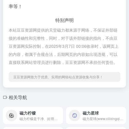
率等！
特别声明
本站豆豆资源网提供的天堂磁力都来源于网络，不保证外部链
接的准确性和完整性，同时，对于该外部链接的指向，不由豆
豆资源网实际控制，在2025年3月7日 00:06收录时，该网页上
的内容，都属于合规合法，后期网页的内容如出现违规，可以
直接联系网站管理员进行删除，豆豆资源网不承担任何责任。
豆豆资源网致力于优质、实用的网络站点资源收集与分享！
相关导航
磁力柠檬
磁力星球
磁力柠檬是干净、好用的磁力链和网盘资源搜索引擎。通过对磁力链接进行深度的挖掘和整理，让我们更快捷、更平等的获取资源信息
磁力星球(www.cilixingqiu.org)是懂你的磁力链接搜索引擎，提供磁力链接搜索,目前索引了几千万的磁力链接资源，涵盖了电影、剧集、音乐、图书、图片、综艺、软件、动漫、教程、游戏等领域,是全网资源最多的磁力链接搜索和磁力搜索网站。