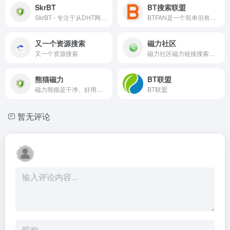
SkrBT
BT搜索联盟
SkrBT - 专注于从DHT网络爬取种子和磁力链接,目前索引了上千万的磁力链接,资源涵盖了电影、剧集、音乐、图书、图片、综艺、软件、动漫、教程、游戏等领域,是全银河系资源最丰富的种……
BTFAN是一个简单但有效的BT资源搜索优化工具
又一个资源搜索
磁力社区
又一个资源搜索
磁力社区磁力链接搜索是资源最全，更新最快的磁力链接搜索引擎，为广大网友提供最丰富的影视作品资源搜索、网页搜索、知识搜索下载服务。
熊猫磁力
BT联盟
磁力熊猫是干净、好用的磁力链和网盘资源搜索引擎。通过对磁力链接进行深度的挖掘和整理，让我们更快捷、更平等的获取资源信息
BT联盟
暂无评论