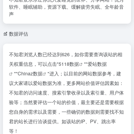
软件、睡眠辅助，资源下载、缓解疲劳失眠、全年龄音
声
数据评估
不知君浏览人数已经达到626，如你需要查询该站的相
关权重信息，可以点击"
5118数据
""
爱站数据
""
Chinaz数据
"进入；以目前的网站数据参考，建
议大家请以爱站数据为准，更多网站价值评估因素如：
不知君的访问速度、搜索引擎收录以及索引量、用户体
验等；当然要评估一个站的价值，最主要还是需要根据
您自身的需求以及需要，一些确切的数据则需要找不知
君的站长进行洽谈提供。如该站的IP、PV、跳出率
等！