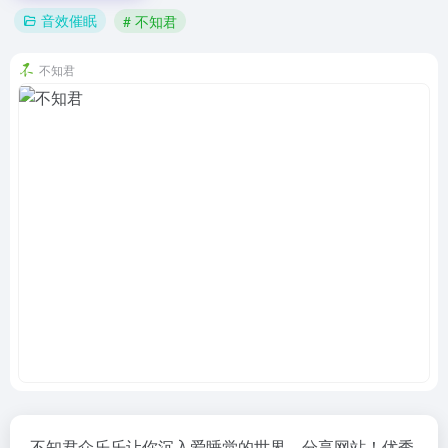
音效催眠
# 不知君
不知君
不知君众乐乐让你沉入爱睡觉的世界、分享网站！优秀