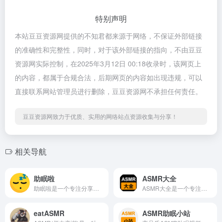
特别声明
本站豆豆资源网提供的不知君都来源于网络，不保证外部链接
的准确性和完整性，同时，对于该外部链接的指向，不由豆豆
资源网实际控制，在2025年3月12日 00:18收录时，该网页上
的内容，都属于合规合法，后期网页的内容如出现违规，可以
直接联系网站管理员进行删除，豆豆资源网不承担任何责任。
豆豆资源网致力于优质、实用的网络站点资源收集与分享！
相关导航
助眠啦
ASMR大全
助眠啦是一个专注分享高质量助眠音视频和中文音声的哄睡平台。
ASMR大全是一个专注国内外ASMR作者介绍和音视频分享的网站，精选ASMR福利资源，专注ASMR优质内容输出，ASMR视频音频分享与交流，提供无与伦比的感知享受。
eatASMR
ASMR助眠小站