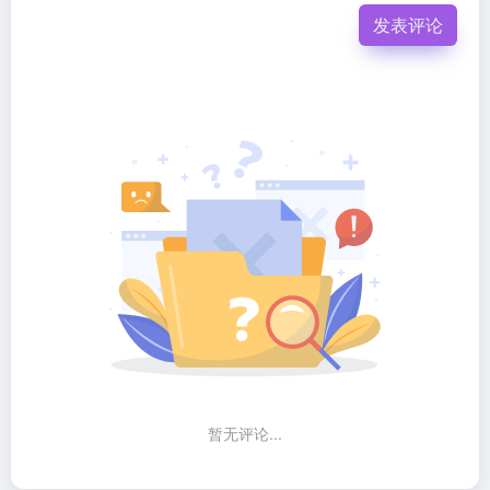
发表评论
暂无评论...