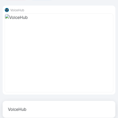
VoiceHub
VoiceHub