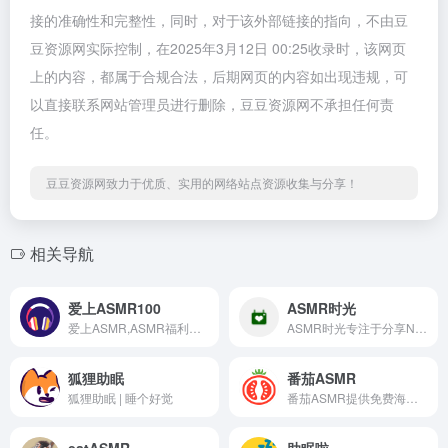
接的准确性和完整性，同时，对于该外部链接的指向，不由豆
豆资源网实际控制，在2025年3月12日 00:25收录时，该网页
上的内容，都属于合规合法，后期网页的内容如出现违规，可
以直接联系网站管理员进行删除，豆豆资源网不承担任何责
任。
豆豆资源网致力于优质、实用的网络站点资源收集与分享！
相关导航
爱上ASMR100
ASMR时光
爱上ASMR,ASMR福利资源在线,国内外的ASMR主播视频,海量ASMR资源合集,享受极顶的听觉视觉体验.
ASMR时光专注于分享NICONICO主播的会员限定视频和音频资源。我们还提供fantia赞助和ci-en付费内容，以及中文音声下载，让你体验高质量的ASMR享受。
狐狸助眠
番茄ASMR
狐狸助眠 | 睡个好觉
番茄ASMR提供免费海量高品质的ASMR视频音频资源，汇集国内,韩国,日本,欧美等地域ASMR主播，为你提供同人音声,耳边悄悄话,角色扮演,掏耳朵等ASMR助眠享受。
eatASMR
助眠啦