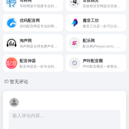
耳聆网是中国最专业的声音分享平台，汇聚了国内众多专业录音师和业余声音爱好者，拥有庞大的声音资源云库和完善的版权保护及授权机制，满足音乐创作、影视后期、游戏配乐等领域的音频素材需求。
音效精灵官网提供音效精灵电脑版下载，内置各种在线音效素材,音效库,特效音，其中包括掌声音效,恐怖音效,倒计时音效,雷声音效,警报音效,钟声音效等等。
优码配音网
魔音工坊
优码配音网是专业的网络在线配音软件，提供在线文字转语音，语音合成助手，广告配音，真人主播配音，宣传片配音等网络配音软件服务，签约多位实力配音主播，为大家打造最专业的在线配音体验。
魔音工坊是一款可以在线将文字转成语音的智能配音产品。提供不同性别、不同口音的真人声音，在你输入文字后直接配音。你可快速对短视频等需要配音的内容进行配音。是一款功能强大AI语音合成神器。
淘声网
配乐网
淘声网是全球免费声音素材聚合平台,独创toSound“吐司”声音搜索引擎,搭配AudioDown智能下载方案,游戏音效,影视配乐,实地录音,节奏音源,音乐样本,海量音频素材一键获取,免费个人/商业使用许可授权。
配乐网(Peiyue.com)，为您提供免费配乐素材、免费下载配乐素材，配乐网主要从事个人音乐制作及录音业务、商业类音乐创作和制作项目，如影视及广告配乐、企业歌等音乐和歌曲的创作。
配音神器
声咔配音圈
配音神器是一款专业的文字转语音配音软件，采用强大的语音合成技术，打造简单高效的配音服务平台。100多位智能主播，支持男/女声、童声、特色情绪声音、外语/方言等，适用于：短视频自媒体配音、广告宣传配音、影视解说配音、游戏解说配音、教师微课配音、企业宣传片配音、站台播报、地摊商场叫卖配音等，为您提供全方位的配音服务。
声咔配音圈是一家整合配音圈供需资源的专业性音频服务平台，平台交易没有中介，平台提供配音兼职平台、在线配音软件、专业网络配音，在中国配音服务领域有丰富的经验，在线提供多模式派单服务。
暂无评论