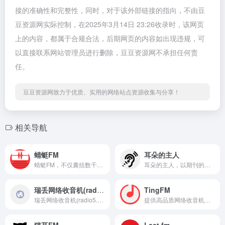
接的准确性和完整性，同时，对于该外部链接的指向，不由豆
豆资源网实际控制，在2025年3月14日 23:26收录时，该网页
上的内容，都属于合规合法，后期网页的内容如出现违规，可
以直接联系网站管理员进行删除，豆豆资源网不承担任何责
任。
豆豆资源网致力于优质、实用的网络站点资源收集与分享！
相关导航
蜻蜓FM
耳朵的主人
蜻蜓FM，不仅囊括数千家FM广播电台，还涵盖有声小说、儿童故事、相声评书、戏曲、音乐、脱口秀、鬼故事、情感故事、财经科技、新闻历史人文、健康教育等30多类的有声读物或音频节目。
耳朵的主人，以期刊的形式分享歌特、厄运、朋克、流行、后摇、重金属等小众风格音乐的电台博客，庆幸我还有耳朵，还可以是耳朵的主人。
瑞丢网络收音机(radio5.cn)
TingFM
瑞丢网络收音机(radio5.cn)，汇集全球3000多个广播电台在线直播线路，随时随地免费在线收听网络收音机，支持手机、电脑收听电台直播，无需安装任何插件。瑞丢网，网上免费听广播！
提供高品质网络收音机在线收听服务，无软件安装实现网页在线收听，手机在线收听广播。网站全面汇集整理国内外主流电台流媒体播放地址，方便广大广播爱好者随时随地利用网络收听喜爱的广播电台。TingFM祝您收听愉快！
猫耳FM
Last.fm