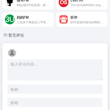
M站(猫耳FM)是第一家弹幕音图站,同时也是中国声优基地,在这里可以听电台,音乐,翻唱,小说和广播剧,用二次元声音连接三次元.
The world&#039;s largest online music service. Listen online, find out more about your favourite artists, and get music recommendations, only at Last.fm
妈妈FM
听伴
三优亲子网是由三甲医院权威专家生产科普视频、音频、文章、问答等内容，为大众提供权威专业的备孕、怀孕、育儿知识，构建母婴医疗健康教育全方面认知系统的平台。
听伴是国内领先的网络电台,汇聚了当前热门的网络电台节目如;音乐,相声,评书,脱口秀,鬼故事,广播剧等高质量音频节目。移动互联网的个性化手机电台,热门音频节目在线收听首选！
暂无评论