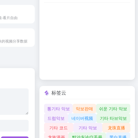
频-看片自由
快的视频分享数据
标签云
통기타 악보
악보판매
쉬운 기타 악보
드럼악보
네이버视频
기타 타브악보
기타 코드
기타 악보
龙珠直播
龙族漫画
默沙东诊疗手册
黑白直播