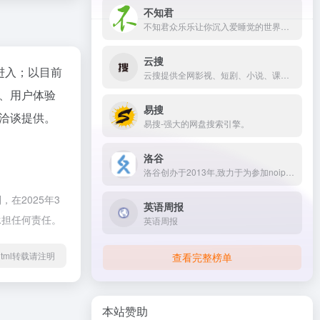
不知君
不知君众乐乐让你沉入爱睡觉的世界、分享网站！优秀软件、睡眠辅助，资源下载、缓解疲劳失眠、全年龄音声
云搜
进入；以目前
云搜提供全网影视、短剧、小说、课程资料等资源的精准网盘搜索服务，整合百度网盘、阿里云盘、夸克云盘等海量分享链接。无需注册，无广告干扰，支持精准/模糊双模式检索，每日更新百万资源，助您快速获取免费下载链接！
、用户体验
易搜
洽谈提供。
易搜-强大的网盘搜索引擎。
洛谷
洛谷创办于2013年,致力于为参加noip、noi、acm的选手提供清爽、快捷的编程体验。它拥有在线测题系统、强大的社区、在线学习功能。很多教程内容由各位oiers提供的,内容广泛。无论是初学oi的...
在2025年3
英语周报
承担任何责任。
英语周报
89.html转载请注明
查看完整榜单
本站赞助