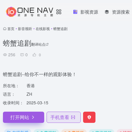
影视资源
资源搜索
首页
•
影音视听
•
在线影视
•
螃蟹追剧
螃蟹追剧
翻译站点
256
0
0
螃蟹追剧--给你不一样的观影体验！
所在地：
香港
语言：
ZH
收录时间：
2025-03-15
打开网站
手机查看