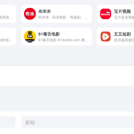
布米米
宝片视频
搜剧为您提供百万级影视资源的免费分享，专注于打造顶尖的影视搜索引擎，让您畅享影视资源无忧。
布米米 - 高清电影、电视剧、动漫、综艺在线免费观看。
宝片蓝光视
91毒舌电影
五五短剧
努力打造在线之家为最好的海外热门影视剧在线观看站点!
91毒舌电影-91dushe.com-看电影，可以改变人生！奈飞Netflix免费看，每天更新热火欧美日韩剧，最新韩国电影，在线免费电影网，VIP视频免费看！
提供最新最