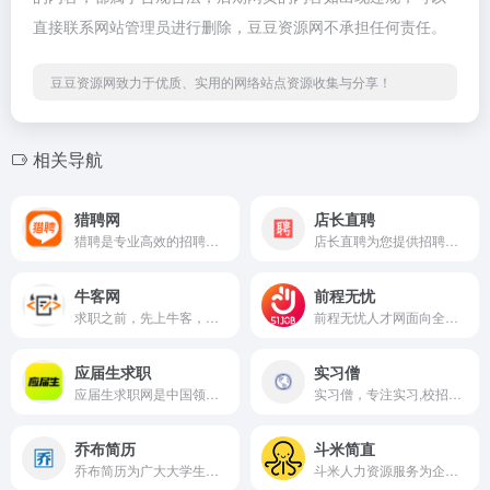
直接联系网站管理员进行删除，豆豆资源网不承担任何责任。
豆豆资源网致力于优质、实用的网络站点资源收集与分享！
相关导航
猎聘网
店长直聘
猎聘是专业高效的招聘求职平台，为求职者提供海量高薪职位，在线沟通，快速反馈！为企业招聘方提供免费招人服务，优质人才，精准推荐，招人找工作就用猎聘聊！
店长直聘为您提供招聘信息，了解更多招聘要求、工资待遇、岗位职责及最新招聘信息，就来店长直聘！
牛客网
前程无忧
求职之前，先上牛客，就业找工作一站解决。互联网IT技术/产品/运营/硬件/汽车机械制造/金融/财务管理/审计/银行/市场营销/地产/快消/管培生等等专业技能学习/备考/求职神器，在线进行企业校招实习笔试面试真题模拟考试练习，全面提升求职竞争力，找到好工作，拿到好offer。_牛客网_牛客在手,offer不愁
前程无忧人才网面向全国,提供2025准确的招聘网站信息,为企业和求职者提供人才招聘、求职、找工作、培训等在内的全方位的人力资源服务,更多求职找工作信息尽在前程无忧!
应届生求职
实习僧
应届生求职网是中国领先的大学生求职网站，为应届毕业生提供大量校园招聘信息、兼职实习招聘信息以及校园宣讲会和校园招聘会信息，地区覆盖上海、北京、广州、深圳、武汉、南京、天津、成都等热门城市。
实习僧，专注实习,校招的校园招聘平台。为大学生提供国内外行业巨头在内的40万+企业实习、校园招聘岗位信息。助力大学生职业发展，帮助企业有效招聘，找实习校招就上实习僧。
乔布简历
斗米简直
乔布简历为广大大学生及应届毕业生提供各行业最新最全的中英文个人求职简历模板表格免费下载，以及大量关于简历写作技巧的文章，致力于帮助求职者打造最专业的简历。
斗米人力资源服务为企业提供【岗位外包、劳务派遣、社保公积金代缴、残保金优化】一站式解决方案，覆盖全国300+城市，服务超10万家企业！专注降低用工成本30%+，支持灵活用工、批量招聘、薪酬代发、合规风险管控，助力企业聚焦核心业务。社保代缴0差错，全流程线上操作，24小时响应，确保用工合规无忧！