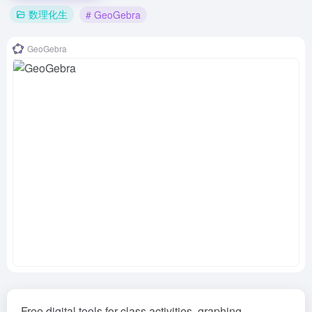
数理化生
# GeoGebra
GeoGebra
Free digital tools for class activities, graphing,