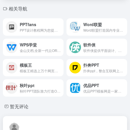
相关导航
PPTfans
Word联盟
PPT设计教程网为您提供入门级、高级的图文、视频PPT教程，助你学习PPT设计从入门到精通；和专业的PPT设计师交流，在PPTer成长之路上你不再孤独；提供海量高品质PPT模板、PPT素材免费下载，矢量级的欧美PPT模板等你来用。
Word联盟打造国内专业的办公软件学习平台，Microsoft Word教程技术及Word视频教程，Word2003免费版官方下载，Word2007下载，Word2010下载等众多资讯！
WPS学堂
软件侠
金山文档,全新一代云Office办公软件,支持多人在线协同办公,实时协作，并设置文档访问、编辑权限。独有内容级安全，全程留痕可追溯.PC/移动双端覆盖,随时随地在线协同办公,在线文档即写即存统一管理,高效共享文档、表格。
软件侠提供平面设计、影视动画、办公、UI设计、环艺建筑、游戏制作、工业产品、数据分析和编程开发等多款常见软件的入门视频教程，学软件，就上软件侠。
模板王
扑奔PPT
模板王精选上万个网页模板免费下载，提供html模板、个人网站模板、企业网站模板、DIV+CSS模板、响应式网站模板、手机网站模板等免费网页模板下载大全。
扑奔ppt，整合互联网上碎片化ppt资源，打造高质量ppt制作版式灵感库和ppt背景图片、ppt模板免费下载素材库，让灵感到创作更简单。
秋叶ppt
优品PPT
秋叶PPT团队致力打造Office和职场系列在线课程，已开发有秋叶系列版权课程（零基础学Office、和秋叶一起学Office等系列），已有超百万人关注一起学习PPT。通过提供软件技巧、职场技能等干货知识，帮助更多的大学生顺利适应职场、让更多职场人提升职场技能，从而高效率高质量地完成工作。
优品PPT模板网是一家专注于分享高质量的免费PPT模板下载网站，包括图表、背景图片、素材、教程等各类PPT模板相关资源。致力于打造国内最大最权威的PPT下载一站式服务平台。
暂无评论