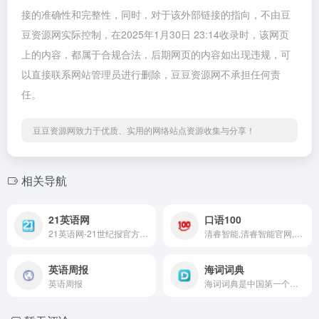
接的准确性和完整性，同时，对于该外部链接的指向，不由豆
豆资源网实际控制，在2025年1月30日 23:14收录时，该网页
上的内容，都属于合规合法，后期网页的内容如出现违规，可
以直接联系网站管理员进行删除，豆豆资源网不承担任何责
任。
豆豆资源网致力于优质、实用的网络站点资源收集与分享！
相关导航
21英语网
口语100
21英语网-21世纪报官方网站
清睿智能,清睿智能官网,清睿教育,清睿教育官网,苏州清睿智能科技股份有限公司,智能听说作业平台,听说作业,智能口语教练,Aryn,一对一口语训练,是一个跨平台,包括互联网,手机,平板电脑的听说作业平台,是十二五国家课题支持项目,网络学习空间,
英语周报
海词词典
英语周报
海词词典是中国第一个在线词典,海量权威词典官方网站。独有2000万词汇,配释义饼图、精细讲解、优质例句,专业提供60个行业11个语种的在线词典和在线翻译服务。