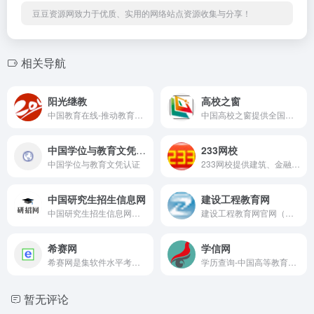
豆豆资源网致力于优质、实用的网络站点资源收集与分享！
相关导航
阳光继教
高校之窗
中国教育在线-推动教育前进的力量
中国高校之窗提供全国普通高校,民办高校,独立学院,高考,艺术招生,美术高考,高考分数线,查分,录取查询,考研,考研分数线,高校,大学,高考,考研,教育,独立学院,民办院校,继续教育,教育部相关政策等高等教育信息。
中国学位与教育文凭认证
233网校
中国学位与教育文凭认证
233网校提供建筑、金融、职业、财经等4大类多种考试的在线培训、考试资讯、免费题库等考试服务，是拥有20年品牌的一站式学习网站。
中国研究生招生信息网
建设工程教育网
中国研究生招生信息网是隶属于教育部的以考研为主题的官方网站，是全国硕士研究生招生报名和调剂指定网站，主要提供研究生网上报名及调剂、专业目录查询、在线咨询、院校信息、报考指南和考试辅导等多方面的服务和信息指导。
建设工程教育网官网（建工网校）-正保远程教育集团旗下建设工程考试辅导培训网站,常年开展一级建造师,二级建造师,一级造价工程师,监理工程师,咨询工程师,房地产估价师等考试培训辅导,以及考试报名条件时间,成绩查询,模拟试题,复习资料等信息。
希赛网
学信网
希赛网是集软件水平考试（软考）、PMP、通信工程师、一级建造师、二级建造师、经济师、金融、考研、考博英语等考试培训及企业内训辅导机构，提供软考（信息系统项目管理师、系统集成项目管理工程师、网络工程师等软考所有级别科目）、PMP、通信工程师、一建和二建、经济师等考试的报名时间及入口、成绩查询入口、历年真题库及答案、直播课堂、面授培训、出版辅导教材、视频教程和讲师答疑等于一体的在线职业教育服务平台。
学历查询-中国高等教育学生信息网(学信网)
暂无评论