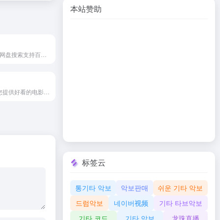
本站赞助
云盘4K-综合网盘搜索支持百度网盘、阿里云盘、夸克网盘搜索，可快速搜索百度网盘资源中的有效连接，自动识别无效的百度云网盘资源，每天更新海量资源。
海兔影院为您提供好看的电影、全新电视剧、全新动漫、全新综艺节目排行榜，免费在线观看全网电影、动作片、 喜剧片、爱情片、搞笑片等全新电影，更多电影高清在线观看尽在海兔影院
标签云
통기타 악보
악보판매
쉬운 기타 악보
드럼악보
네이버视频
기타 타브악보
기타 코드
기타 악보
龙珠直播