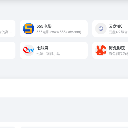
555电影
云盘4K
哪吒影院提供最新、最全的高清电影、电视剧、动漫和综艺节目免费观看。平台内容丰富，更新快速，支持在线观看，满足各类影迷需求，提供无广告、高清流畅的观影体验。
555电影 (www.555zxdy.com)-看电影，拯救世界！奈飞Netflix免费看，每天更新热火欧美日韩剧，最新韩国电影，在线免费电影网，VIP视频免费看！
七味网
海兔影院
七味 - 观影小站