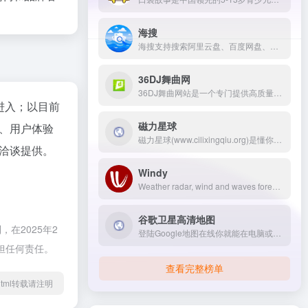
海搜
海搜支持搜索阿里云盘、百度网盘、夸克网盘、迅雷网盘和天翼云盘的分享资源、自动实时检测分享的有效性、搜索和查看分享中的所有文件，每日自动新增海量资源。
36DJ舞曲网
36DJ舞曲网站是一个专门提供高质量DJ下载网站，每首舞曲都由dj精心打造且真正免费下载的DJ网站，提供以dj串烧、dj慢摇、车载dj音乐、好听的夜店舞曲在线站点。
进入；以目前
磁力星球
、用户体验
磁力星球(www.cilixingqiu.org)是懂你的磁力链接搜索引擎，提供磁力链接搜索,目前索引了几千万的磁力链接资源，涵盖了电影、剧集、音乐、图书、图片、综艺、软件、动漫、教程、游戏等领域,是全网资源最多的磁力链接搜索和磁力搜索网站。
洽谈提供。
Windy
Weather radar, wind and waves forecast for kiters, surfers, paragliders, pilots, sailors and anyone else. Worldwide animated weather map, with easy to use layers and precise spot forecast. METAR, TAF and NOTAMs for any airport in the World. SYNOP codes from weather stations and buoys. Forecast models ECMWF, GFS, NAM and NEMS
谷歌卫星高清地图
在2025年2
登陆Google地图在线你就能在电脑或手机上查询浏览世界各国及其城市地图,高清卫星谷歌地图。
担任何责任。
查看完整榜单
48.html转载请注明