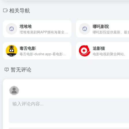
相关导航
埋堆堆
哪吒影院
埋堆堆港剧网APP拥有海量全网正版独播的TVB云播剧集、最新粤语直播频道及TVB粉丝汇聚的埋堆社区，粤语电视剧、电影在线观看视频，丰富的港剧排行榜、经典港剧推荐，为用户提供丰富的影视文娱内容，让用户粤享精彩娱乐时光
毒舌电影
追影猫
毒舌电影-dushe.app-看电影，可以改变人生！奈飞Netflix免费看，每天更新热火欧美日韩剧，最新韩国电影，在线免费电影网，VIP视频免费看！
电影电视剧聚合网站。
暂无评论