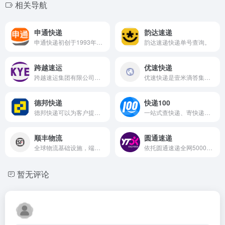
相关导航
申通快递
韵达速递
申通快递初创于1993年，是中国率先成立的民营快递公司， 开快递加盟制先河，同时也是国家5A级物流企业、全国工商联2023中国民营企业500强、《财富》中国500强，A股上市企业。公司秉承“正道经营、长期主义”的发展理念，坚定“打造中国体验领先的经济型快递”战略目标，持续引领中国快递物流业改革、创新、发展。申通快递继续秉承“用心服务，成就你我”的企业理念，持续推进“三年百亿”产能提升计划，加强基础设施建设。作为全站上云的快递企业，公司将进一步深化数智化运营，精细化管理，改善时效及服务质量，推动全链路降本增效，以科技和人才为推动力，全力提升中国快递业特别是经济型快递的服务能力和水平。
韵达速递快递单号查询。
跨越速运
优速快递
跨越速运集团有限公司是一家主营“限时速运”服务的大型科技化综合速运企业,旗下拥有员工7万余人,全货机20架,自有运输车辆2.8万余台,城市覆盖率99%,日均吞吐货量5.4万吨以上,专注为B端客户提供高品质物流服务。
优速快递是壹米滴答集团旗下快递品牌，成立于2009年，于2019年并入壹米滴答集团，是一家提供全国性快递服务的规模型快递企业，致力于成为性价比最优的大包裹快递公司，全国统一客服热线：95058；大包裹，用优速，只为每壹次托付。
德邦快递
快递100
德邦快递可以为客户提供快递/物流等多方位的服务,从同城快递到国际物流,我们都可以为您提供。德邦快递也是快递物流行业中的老品牌了,超过10年服务经验让我们的快递物流服务更专业,让客户更省心
一站式查快递、寄快递信息服务平台。支持全球2100+快递公司单号查询、价格查询、时效查询；支持商家寄件、寄快递，国际快递、同城快递、大件物流；提供企业级快递查询API接口、电子面单API接口、寄件API接口
顺丰物流
圆通速递
全球物流基础设施，端到端一站式综合物流服务，供应链与物流数智变革的科技引擎，国内地级行政区覆盖率100%，国内县级行政区覆盖覆盖率98.1% 。。。
依托圆通速递全网5000+家分公司,90,000+个服务网点和终端门店,服务网络覆盖全国31个省(区、市)县级以上城市,面向个人、企业客户提供的多样化的快递服务。 标准快递 承诺达特快 圆准达 同城...
暂无评论